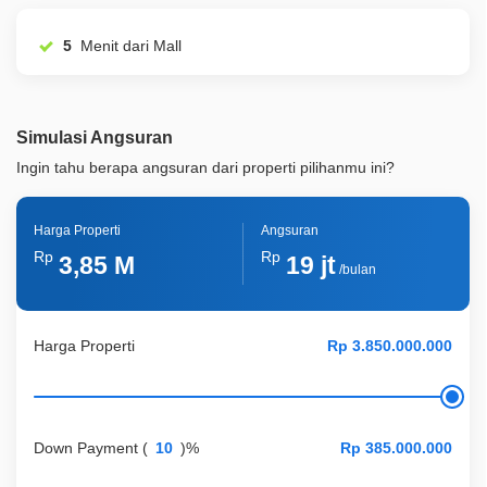
ID Properti
A01958
Lainnya
Taman Pribadi
5
Menit dari Mall
Simulasi Angsuran
Ingin tahu berapa angsuran dari properti pilihanmu ini?
Harga Properti
Angsuran
Rp
Rp
3,85 M
19 jt
/bulan
Harga Properti
Down Payment
(
)%