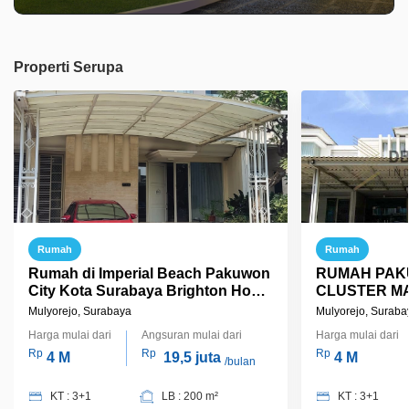
Properti Serupa
Rumah
Rumah
Rumah di Imperial Beach Pakuwon
RUMAH PAK
City Kota Surabaya Brighton Home
CLUSTER MAL
Manyar
Indonesia
Mulyorejo, Surabaya
Mulyorejo, Suraba
Harga mulai dari
Angsuran mulai dari
Harga mulai dari
Rp
Rp
Rp
4 M
19,5 juta
4 M
/bulan
KT : 3+1
LB : 200 m²
KT : 3+1