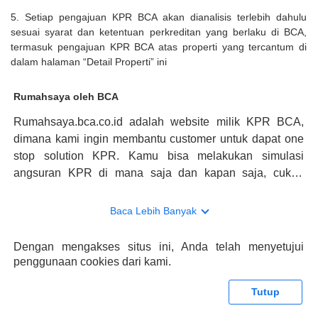
5. Setiap pengajuan KPR BCA akan dianalisis terlebih dahulu
sesuai syarat dan ketentuan perkreditan yang berlaku di BCA,
termasuk pengajuan KPR BCA atas properti yang tercantum di
dalam halaman “Detail Properti” ini
Rumahsaya oleh BCA
Rumahsaya.bca.co.id adalah website milik KPR BCA,
dimana kami ingin membantu customer untuk dapat one
stop solution KPR. Kamu bisa melakukan simulasi
angsuran KPR di mana saja dan kapan saja, cukup
kunjungi rumahsaya.bca.co.id. Jika membutuhkan
konsultasi mengenai KPR, maka ada layanan live chat
Baca Lebih Banyak
dengan Halo BCA yang siap membantu. Nah, tak hanya
memberikan keuntungan yang berlipat, persyaratan
Dengan mengakses situs ini, Anda telah menyetujui
pengajuan KPR BCA juga sangat mudah, kamu bisa cek
penggunaan cookies dari kami.
syaratnya di rumahsaya.bca.co.id. Apabila kamu bertanya
tentang properti disini BCA hanya sebagai pihak
Tutup
penghubung kamu dengan pihak lain, BCA tidak