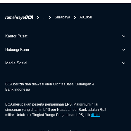
bertanggung jawab terhadap informasi yang rekanan
berikan selain yang bisa di verifikasi oleh BCA.
...
Surabaya
A01958
Kantor Pusat
Hubungi Kami
Media Sosial
BCA berizin dan diawasi oleh Otoritas Jasa Keuangan &
Bank Indonesia
BCA merupakan peserta penjaminan LPS. Maksimum nilai
simpanan yang dijamin LPS per Nasabah per Bank adalah Rp2
miliar. Untuk cek Tingkat Bunga Penjaminan LPS, klik
di sini
.