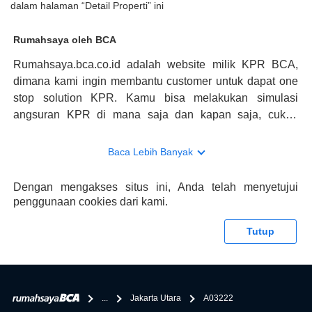
dalam halaman “Detail Properti” ini
Rumahsaya oleh BCA
Rumahsaya.bca.co.id adalah website milik KPR BCA,
dimana kami ingin membantu customer untuk dapat one
stop solution KPR. Kamu bisa melakukan simulasi
angsuran KPR di mana saja dan kapan saja, cukup
kunjungi rumahsaya.bca.co.id. Jika membutuhkan
konsultasi mengenai KPR, maka ada layanan live chat
Baca Lebih Banyak
dengan Halo BCA yang siap membantu. Nah, tak hanya
memberikan keuntungan yang berlipat, persyaratan
Dengan mengakses situs ini, Anda telah menyetujui
pengajuan KPR BCA juga sangat mudah, kamu bisa cek
penggunaan cookies dari kami.
syaratnya di rumahsaya.bca.co.id. Apabila kamu bertanya
tentang properti disini BCA hanya sebagai pihak
Tutup
penghubung kamu dengan pihak lain, BCA tidak
bertanggung jawab terhadap informasi yang rekanan
berikan selain yang bisa di verifikasi oleh BCA.
...
Jakarta Utara
A03222