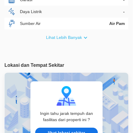
Daya Listrik
-
Sumber Air
Air Pam
Furnish
Semi Furnished
Lihat Lebih Banyak
Akses Bisa Dilewati
2 Mobil
Legalitas
HGB
Lokasi dan Tempat Sekitar
ID Properti
A03222
Ingin tahu jarak tempuh dan
fasilitas dari properti ini ?
lihat lokasi sekitar