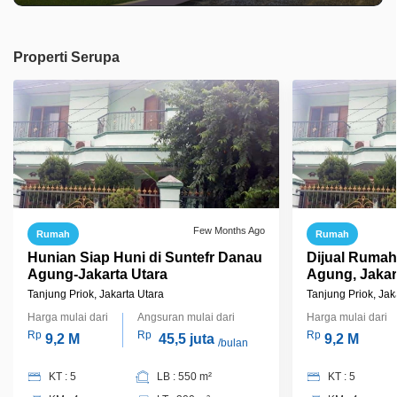
Properti Serupa
Few Months Ago
Rumah
Rumah
Hunian Siap Huni di Suntefr Danau
Dijual Rumah
Agung-Jakarta Utara
Agung, Jakar
Tanjung Priok, Jakarta Utara
Tanjung Priok, Jak
Harga mulai dari
Angsuran mulai dari
Harga mulai dari
Rp
Rp
Rp
9,2 M
45,5 juta
9,2 M
/bulan
KT : 5
LB : 550 m²
KT : 5