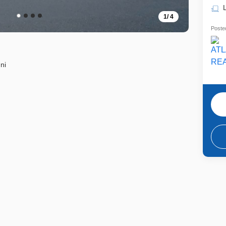
1
/
4
Posted
uni