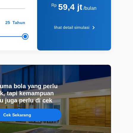
59,4 jt
Rp
/bulan
Tahun
lihat detail simulasi
uma bola yang perlu
k, tapi kemampuan
 juga perlu di cek
Cek Sekarang