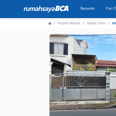
Beranda
Cari 
Properti Second
Jakarta Timur
A0
Beranda
Cari Tahu
Properti Dijual
Rekanan
Fitur Unggulan
© 2026 PT Bank Central Asia Tbk