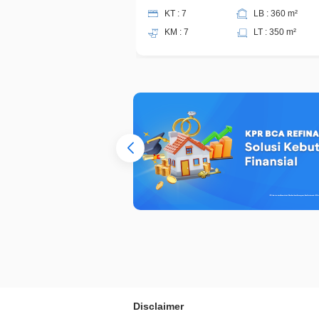
KT : 7
LB : 360 m²
KM : 7
LT : 350 m²
Disclaimer