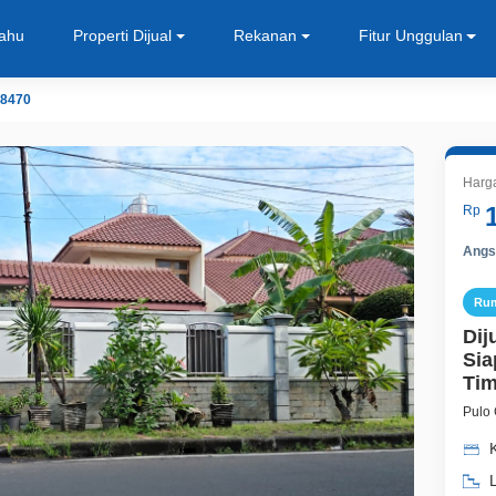
Tahu
Properti Dijual
Rekanan
Fitur Unggulan
8470
Harg
Rp
Angsu
Ru
Dij
Sia
Tim
Pulo 
L