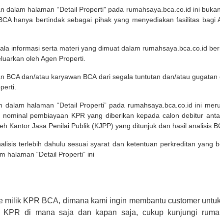
kan dalam halaman “Detail Properti" pada rumahsaya.bca.co.id ini b
A hanya bertindak sebagai pihak yang menyediakan fasilitas bagi 
ala informasi serta materi yang dimuat dalam rumahsaya.bca.co.id beri
eluarkan oleh Agen Properti.
an BCA dan/atau karyawan BCA dari segala tuntutan dan/atau gugata
perti.
m dalam halaman “Detail Properti” pada rumahsaya.bca.co.id ini me
 nominal pembiayaan KPR yang diberikan kepada calon debitur ant
leh Kantor Jasa Penilai Publik (KJPP) yang ditunjuk dan hasil analisis 
lisis terlebih dahulu sesuai syarat dan ketentuan perkreditan yang
m halaman “Detail Properti” ini
e milik KPR BCA, dimana kami ingin membantu customer untuk
n KPR di mana saja dan kapan saja, cukup kunjungi rumah