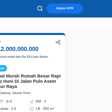
×
Ajukan KPR
a
12.000.000.000
ran mulai dari Rp 59,4 juta /bulan
mah
ual Murah Rumah Besar Rapi
p Huni Di Jalan Pulo Asem
ur Raya
Gadung, Jakarta Timur
KT : 3+2
KM : 3
antai : 2 lt
LB : 350 m²