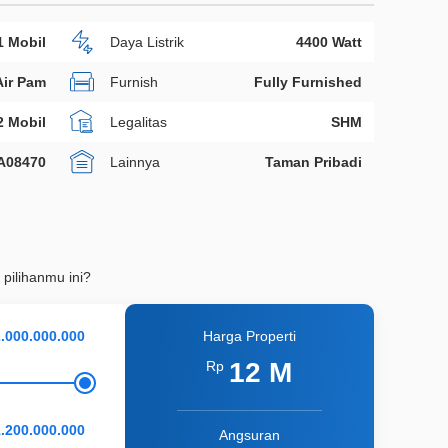
1 Mobil
Daya Listrik
4400 Watt
Air Pam
Furnish
Fully Furnished
2 Mobil
Legalitas
SHM
A08470
Lainnya
Taman Pribadi
 pilihanmu ini?
Harga Properti
12 M
Rp
Angsuran