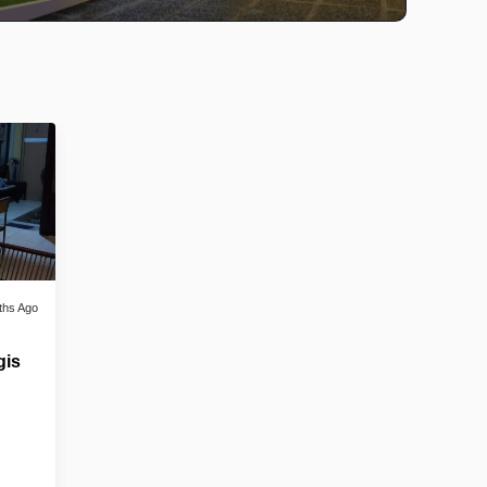
ths Ago
gis