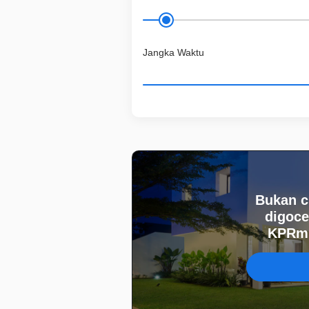
Jangka Waktu
Bukan c
digoce
KPRmu