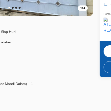
1
/
4
Posted
 Siap Huni
Selatan
mar Mandi Dalam) + 1