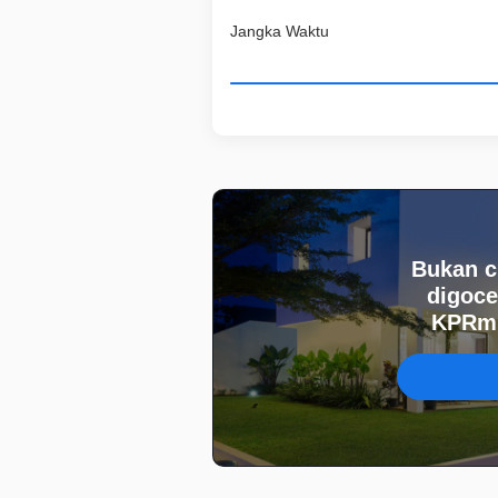
Jangka Waktu
Bukan c
digoce
KPRmu