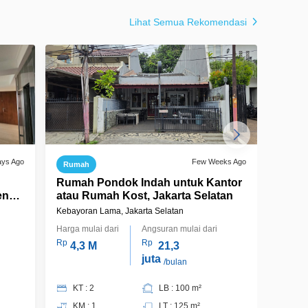
Lihat Semua Rekomendasi
ays Ago
Few Weeks Ago
Rumah
Ruma
Rumah Pondok Indah untuk Kantor
Ruma
ence
atau Rumah Kost, Jakarta Selatan
Cepat
Kebayoran Lama, Jakarta Selatan
Kebayor
Harga mulai dari
Angsuran mulai dari
Harga m
Rp
Rp
Rp
4,3 M
21,3
39
juta
/bulan
KT 
KT : 2
LB : 100 m²
KM 
KM : 1
LT : 125 m²