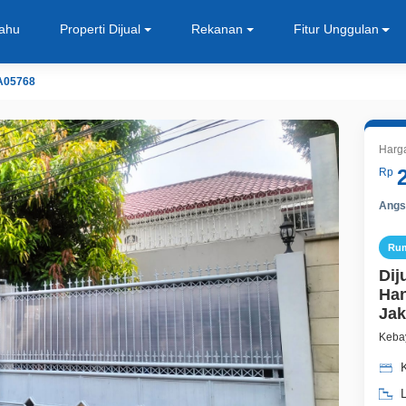
Tahu
Properti Dijual
Rekanan
Fitur Unggulan
A05768
Harg
Rp
Angsu
Ru
Dij
Han
Jak
Kebay
L