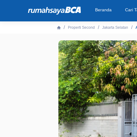
Beranda
Cari 
Properti Second
Jakarta Selatan
Beranda
Cari Tahu
Properti Dijual
Rekanan
Fitur Unggulan
© 2026 PT Bank Central Asia Tbk