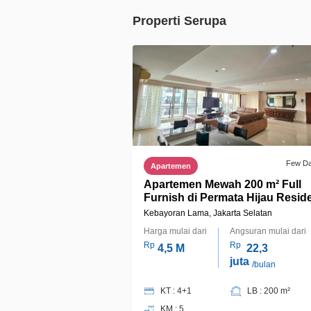
Properti Serupa
Few D
Apartemen
Apartemen Mewah 200 m² Full
Furnish di Permata Hijau Resid
| 4+1 KT | SHM | Rp4,5 M Nego
Kebayoran Lama, Jakarta Selatan
Harga mulai dari
Angsuran mulai dari
Rp
Rp
4,5 M
22,3
juta
/bulan
KT : 4+1
LB : 200 m²
KM : 5