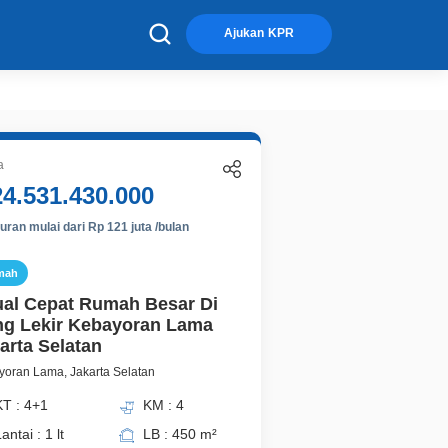
×
Ajukan KPR
a
24.531.430.000
ran mulai dari Rp 121 juta /bulan
mah
ual Cepat Rumah Besar Di
g Lekir Kebayoran Lama
arta Selatan
oran Lama, Jakarta Selatan
KT : 4+1
KM : 4
antai : 1 lt
LB : 450 m²