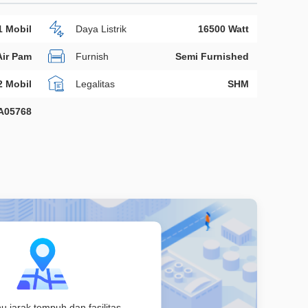
1 Mobil
Daya Listrik
16500 Watt
Air Pam
Furnish
Semi Furnished
2 Mobil
Legalitas
SHM
A05768
hu jarak tempuh dan fasilitas