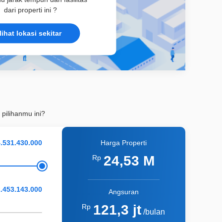
dari properti ini ?
lihat lokasi sekitar
 pilihanmu ini?
Harga Properti
24,53 M
Rp
Angsuran
121,3 jt
Rp
/bulan