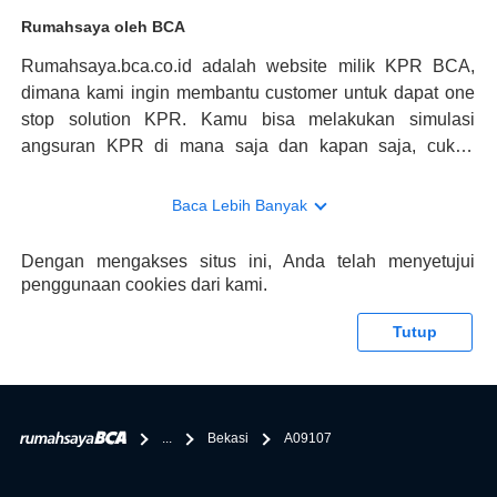
Rumahsaya oleh BCA
Rumahsaya.bca.co.id adalah website milik KPR BCA,
dimana kami ingin membantu customer untuk dapat one
stop solution KPR. Kamu bisa melakukan simulasi
angsuran KPR di mana saja dan kapan saja, cukup
kunjungi rumahsaya.bca.co.id. Jika membutuhkan
konsultasi mengenai KPR, maka ada layanan live chat
Baca Lebih Banyak
dengan Halo BCA yang siap membantu. Nah, tak hanya
memberikan keuntungan yang berlipat, persyaratan
Dengan mengakses situs ini, Anda telah menyetujui
pengajuan KPR BCA juga sangat mudah, kamu bisa cek
penggunaan cookies dari kami.
syaratnya di rumahsaya.bca.co.id. Apabila kamu bertanya
tentang properti disini BCA hanya sebagai pihak
Tutup
penghubung kamu dengan pihak lain, BCA tidak
bertanggung jawab terhadap informasi yang rekanan
berikan selain yang bisa di verifikasi oleh BCA.
...
Bekasi
A09107