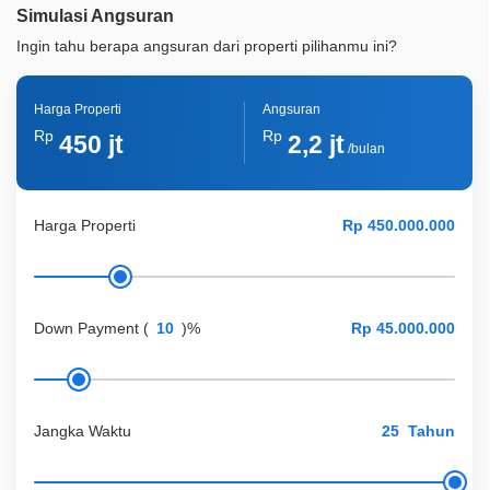
Simulasi Angsuran
ID Properti
A09107
Ingin tahu berapa angsuran dari properti pilihanmu ini?
Harga Properti
Angsuran
Rp
Rp
450 jt
2,2 jt
/bulan
Harga Properti
Down Payment
(
)%
Jangka Waktu
Tahun