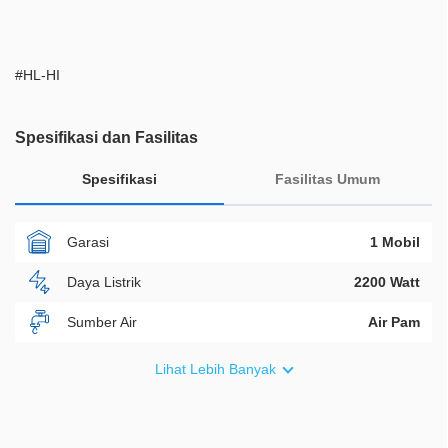
#HL-HI
Spesifikasi dan Fasilitas
Spesifikasi
Fasilitas Umum
Garasi
1 Mobil
Daya Listrik
2200 Watt
Sumber Air
Air Pam
Furnish
Non Furnished
Lihat Lebih Banyak
Akses Bisa Dilewati
2 Mobil
Legalitas
SHM