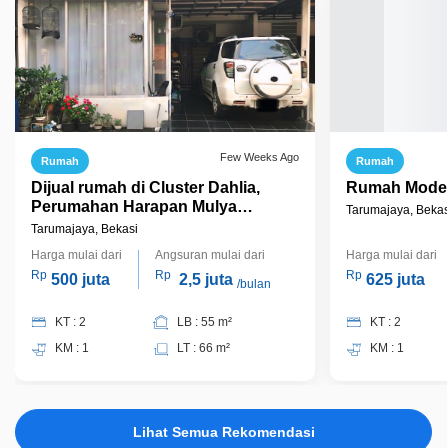
Few Weeks Ago
Rumah
Rumah
Dijual rumah di Cluster Dahlia,
Rumah Moder
Perumahan Harapan Mulya
Tarumajaya, Bekas
Tarumajaya, Siap Huni
Tarumajaya, Bekasi
Harga mulai dari
Angsuran mulai dari
Harga mulai dari
Rp
Rp
Rp
500 juta
2,5 juta
625 juta
/bulan
KT : 2
LB : 55 m²
KT : 2
KM : 1
LT : 66 m²
KM : 1
Lihat Semua Rekomendasi