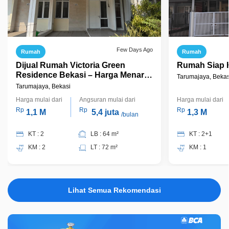
Few Days Ago
Rumah
Rumah
Dijual Rumah Victoria Green
Rumah Siap Hu
Residence Bekasi – Harga Menarik,
Tarumajaya, Bekas
Siap Nego
Tarumajaya, Bekasi
Harga mulai dari
Angsuran mulai dari
Harga mulai dari
Rp
Rp
Rp
1,1 M
5,4 juta
1,3 M
/bulan
KT : 2
LB : 64 m²
KT : 2+1
KM : 2
LT : 72 m²
KM : 1
Lihat Semua Rekomendasi