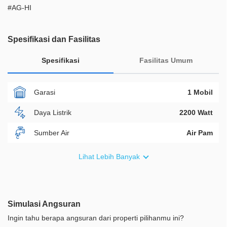
#AG-HI
Spesifikasi dan Fasilitas
Spesifikasi
Fasilitas Umum
Garasi
1 Mobil
Daya Listrik
2200 Watt
Sumber Air
Air Pam
Furnish
Semi Furnished
Lihat Lebih Banyak
Akses Bisa Dilewati
3 Mobil
Legalitas
SHM
Simulasi Angsuran
ID Properti
A09102
Ingin tahu berapa angsuran dari properti pilihanmu ini?