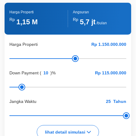
Lainnya
Air Conditioner
Harga Properti
Angsuran
Lainnya
Kanopi Belakang
Rp
Rp
1,15 M
5,7 jt
/bulan
Lainnya
Lemari
Lainnya
Sofa
Harga Properti
Down Payment
(
)%
Jangka Waktu
Tahun
lihat detail simulasi