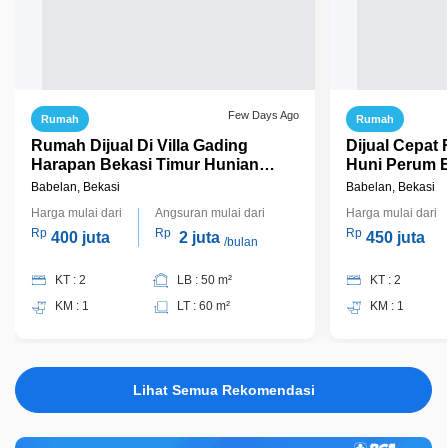
Few Days Ago
Rumah
Rumah
Rumah Dijual Di Villa Gading
Dijual Cepat Rumah Hook Siap
Harapan Bekasi Timur Hunian
Huni Perum B
Nyaman
Babelan
Babelan, Bekasi
Babelan, Bekasi
Harga mulai dari
Angsuran mulai dari
Harga mulai dari
Rp
Rp
Rp
400 juta
2 juta
450 juta
/bulan
KT : 2
LB : 50 m²
KT : 2
KM : 1
LT : 60 m²
KM : 1
Lihat Semua Rekomendasi