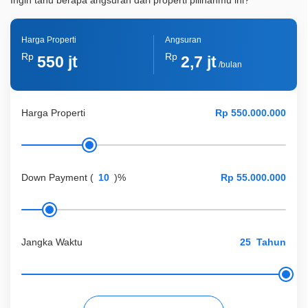
Ingin tahu berapa angsuran dari properti pilihanmu ini?
Harga Properti
Angsuran
Rp
Rp
550 jt
2,7 jt
/bulan
Harga Properti
Down Payment
(
)%
Jangka Waktu
Tahun