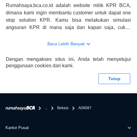
Rumahsaya.bca.co.id adalah website milik KPR BCA,
dimana kami ingin membantu customer untuk dapat one
stop solution KPR. Kamu bisa melakukan simulasi
angsuran KPR di mana saja dan kapan saja, cukup
kunjungi rumahsaya.bca.co.id. Jika membutuhkan
konsultasi mengenai KPR, maka ada layanan live chat
Baca Lebih Banyak
dengan Halo BCA yang siap membantu. Nah, tak hanya
memberikan keuntungan yang berlipat, persyaratan
Dengan mengakses situs ini, Anda telah menyetujui
pengajuan KPR BCA juga sangat mudah, kamu bisa cek
penggunaan cookies dari kami.
syaratnya di rumahsaya.bca.co.id. Apabila kamu bertanya
tentang properti disini BCA hanya sebagai pihak
Tutup
penghubung kamu dengan pihak lain, BCA tidak
bertanggung jawab terhadap informasi yang rekanan
berikan selain yang bisa di verifikasi oleh BCA.
...
Bekasi
A09087
Kantor Pusat