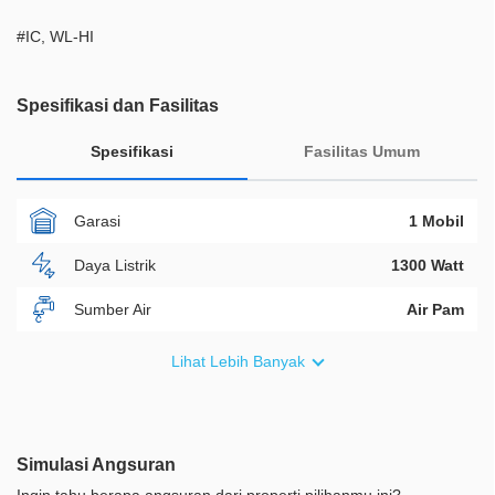
#IC, WL-HI
Spesifikasi dan Fasilitas
Spesifikasi
Fasilitas Umum
Garasi
1 Mobil
Daya Listrik
1300 Watt
Sumber Air
Air Pam
Furnish
Non Furnished
Lihat Lebih Banyak
Akses Bisa Dilewati
2 Mobil
Legalitas
HGB
Simulasi Angsuran
ID Properti
A09087