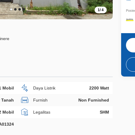
1
/
4
Posted
inere
1 Mobil
Daya Listrik
2200 Watt
r Tanah
Furnish
Non Furnished
2 Mobil
Legalitas
SHM
A01324