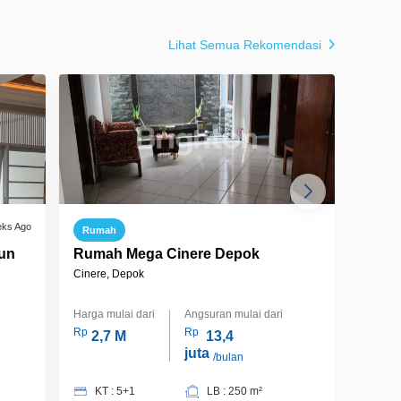
Lihat Semua Rekomendasi
eks Ago
Rumah
Ruma
un
Rumah Mega Cinere Depok
Ruma
Ciner
Cinere, Depok
Cinere,
Harga mulai dari
Angsuran mulai dari
Harga m
Rp
Rp
Rp
2,7 M
13,4
2,
juta
/bulan
KT : 5+1
LB : 250 m²
KT 