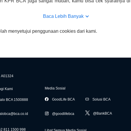
uan KPR BCA juga sangat mudah, kamu bisa cek syaratnya di
CA hanya sebagai pihak penghubung kamu dengan pihak lain, B
n yang bisa di verifikasi oleh BCA.
Baca Lebih Banyak
elah menyetujui penggunaan cookies dari kami.
A01324
Media Sosial
gi Kami
GoodLife BCA
Solusi BCA
alo BCA 1500888
@BankBCA
alobca@bca.co.id
@goodlifebca
62 811 1500 998
Lihat Semua Media Sosial