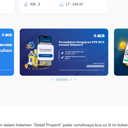
KM : 3
LT : 240 m²
KM 
kan dalam halaman “Detail Properti" pada rumahsaya.bca.co.id ini b