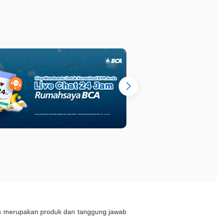
: 3
LT : 230 m²
KM : 3
LT 
ukan merupakan produk dan tanggung jawab