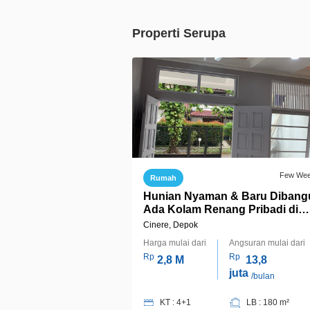
Properti Serupa
Few We
Rumah
Hunian Nyaman & Baru Dibang
Ada Kolam Renang Pribadi di
Megapolitan Cinere Estate
Cinere, Depok
Harga mulai dari
Angsuran mulai dari
Rp
Rp
2,8 M
13,8
juta
/bulan
KT : 4+1
LB : 180 m²