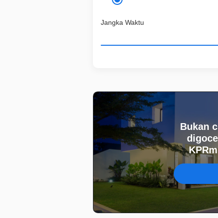
Jangka Waktu
Bukan c
digoce
KPRmu