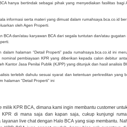
A hanya bertindak sebagai pihak yang menyediakan fasilitas bagi 
ala informasi serta materi yang dimuat dalam rumahsaya.bca.co.id beri
eluarkan oleh Agen Properti.
an BCA dan/atau karyawan BCA dari segala tuntutan dan/atau gugata
perti.
m dalam halaman “Detail Properti” pada rumahsaya.bca.co.id ini me
 nominal pembiayaan KPR yang diberikan kepada calon debitur ant
leh Kantor Jasa Penilai Publik (KJPP) yang ditunjuk dan hasil analisis 
lisis terlebih dahulu sesuai syarat dan ketentuan perkreditan yang
m halaman “Detail Properti” ini
e milik KPR BCA, dimana kami ingin membantu customer untuk
n KPR di mana saja dan kapan saja, cukup kunjungi rumah
 layanan live chat dengan Halo BCA yang siap membantu. Na