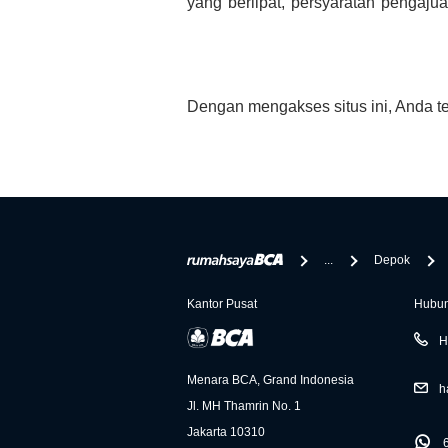
yang berlipat, persyaratan pengaj
bertanya tentang properti disini B
informasi yang rekanan berikan selai
Dengan mengakses situs ini, Anda t
...
Depok
Kantor Pusat
Hubun
H
Menara BCA, Grand Indonesia
h
Jl. MH Thamrin No. 1
Jakarta 10310