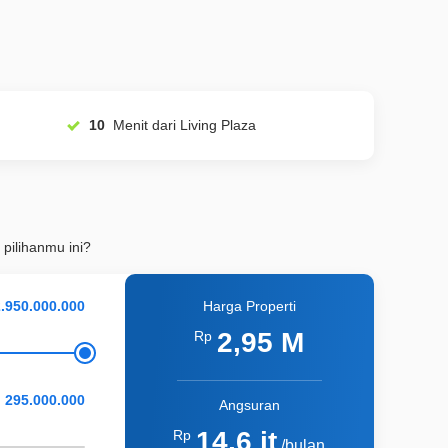
10
Menit dari Living Plaza
 pilihanmu ini?
Harga Properti
2,95 M
Rp
Angsuran
14,6 jt
Rp
/bulan