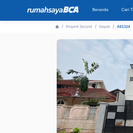
Beranda
Cari 
Properti Second
Depok
A01324
Beranda
Cari Tahu
Properti Dijual
Rekanan
Fitur Unggulan
© 2026 PT Bank Central Asia Tbk