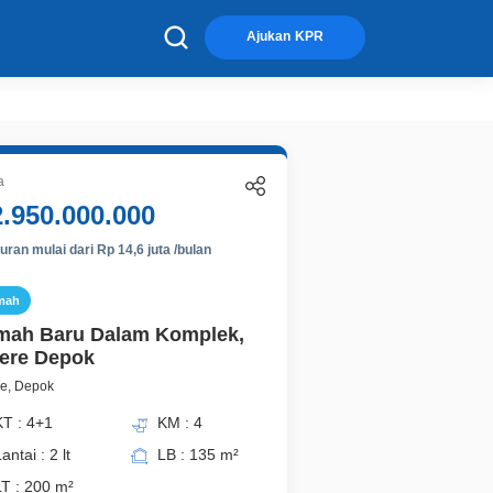
×
Ajukan KPR
a
2.950.000.000
ran mulai dari Rp 14,6 juta /bulan
mah
ah Baru Dalam Komplek,
ere Depok
re, Depok
KT : 4+1
KM : 4
antai : 2 lt
LB : 135 m²
LT : 200 m²