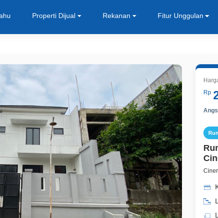
Tahu
Properti Dijual
Rekanan
Fitur Unggulan
Harg
Rp
Angsu
Ru
Rum
Cin
Cine
L