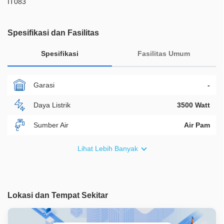
IT083
Spesifikasi dan Fasilitas
Spesifikasi
Fasilitas Umum
Garasi
-
Daya Listrik
3500 Watt
Sumber Air
Air Pam
Furnish
Non Furnished
Lihat Lebih Banyak
Akses Bisa Dilewati
1 Mobil
Legalitas
SHM
Lokasi dan Tempat Sekitar
ID Properti
A05903