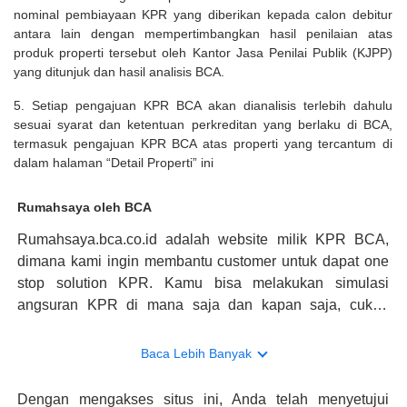
nominal pembiayaan KPR yang diberikan kepada calon debitur
antara lain dengan mempertimbangkan hasil penilaian atas
produk properti tersebut oleh Kantor Jasa Penilai Publik (KJPP)
yang ditunjuk dan hasil analisis BCA.
5. Setiap pengajuan KPR BCA akan dianalisis terlebih dahulu
sesuai syarat dan ketentuan perkreditan yang berlaku di BCA,
termasuk pengajuan KPR BCA atas properti yang tercantum di
dalam halaman “Detail Properti” ini
Rumahsaya oleh BCA
Rumahsaya.bca.co.id adalah website milik KPR BCA,
dimana kami ingin membantu customer untuk dapat one
stop solution KPR. Kamu bisa melakukan simulasi
angsuran KPR di mana saja dan kapan saja, cukup
kunjungi rumahsaya.bca.co.id. Jika membutuhkan
konsultasi mengenai KPR, maka ada layanan live chat
Baca Lebih Banyak
dengan Halo BCA yang siap membantu. Nah, tak hanya
memberikan keuntungan yang berlipat, persyaratan
Dengan mengakses situs ini, Anda telah menyetujui