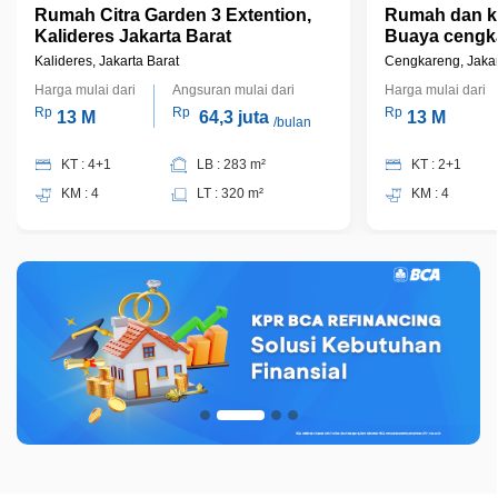
Rumah Citra Garden 3 Extention,
Rumah dan k
Kalideres Jakarta Barat
Buaya cengka
Kalideres, Jakarta Barat
Cengkareng, Jakar
Harga mulai dari
Angsuran mulai dari
Harga mulai dari
Rp
Rp
Rp
13 M
64,3 juta
13 M
/bulan
KT : 4+1
LB : 283 m²
KT : 2+1
KM : 4
LT : 320 m²
KM : 4