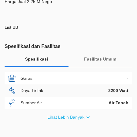
Harga Jual 2,25 M Nego
List BB
Spesifikasi dan Fasilitas
Spesifikasi
Fasilitas Umum
Garasi
-
Daya Listrik
2200 Watt
Sumber Air
Air Tanah
Furnish
Non Furnished
Lihat Lebih Banyak
Akses Bisa Dilewati
2 Mobil