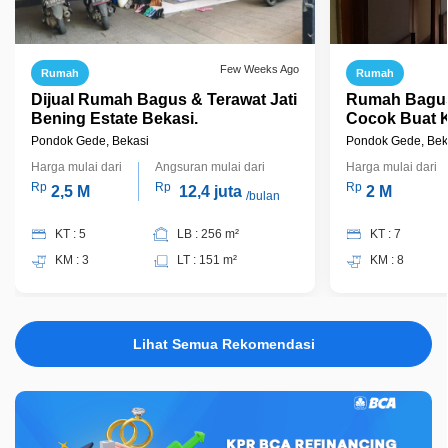
Few Weeks Ago
Rumah
Rumah
Dijual Rumah Bagus & Terawat Jati
Rumah Bagus,
Bening Estate Bekasi.
Cocok Buat K
Jatibening B
Pondok Gede, Bekasi
Pondok Gede, Bek
Harga mulai dari
Angsuran mulai dari
Harga mulai dari
Rp
Rp
Rp
2,5 M
12,4 juta
2 M
/bulan
KT : 5
LB : 256 m²
KT : 7
KM : 3
LT : 151 m²
KM : 8
Lihat Semua Rekomendasi