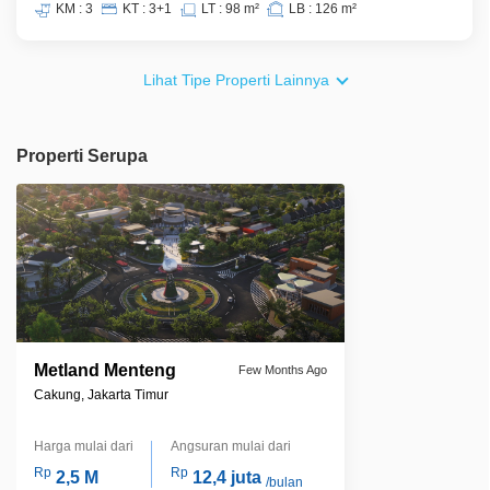
KM : 3
KT : 3+1
LT : 98 m²
LB : 126 m²
Lihat Tipe Properti Lainnya
Properti Serupa
Metland Menteng
Few Months Ago
Cakung, Jakarta Timur
Harga mulai dari
Angsuran mulai dari
Rp
Rp
2,5 M
12,4 juta
/bulan