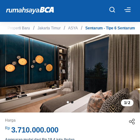
×
Properti Baru
Jakarta Timur
ASYA
Sentarum - Tipe 6 Sentarum
Beranda
Cari Tahu
Properti Dijual
Rekanan
1
/
2
Fitur Unggulan
Harga
© 2026 PT Bank Central Asia Tbk
3.710.000.000
Rp
Angsuran mulai dari Rp 18,4 juta /bulan