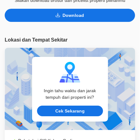
Silakan download brosur dan pricelist properti pilihanmu
Legalitas
SHM
ID Properti
D00301
Download
Lainnya
Cctv
Lainnya
Smart Door Lock
Lokasi dan Tempat Sekitar
Ingin tahu waktu dan jarak
tempuh dari properti ini?
Cek Sekarang