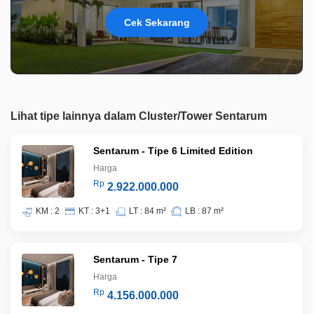
Cek Sekarang
Lihat tipe lainnya dalam Cluster/Tower Sentarum
Sentarum - Tipe 6 Limited Edition
Harga
Rp
2.922.000.000
KM : 2
KT : 3+1
LT : 84 m²
LB : 87 m²
Sentarum - Tipe 7
Harga
Rp
4.156.000.000