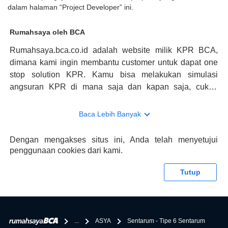
dalam halaman “Project Developer” ini.
Rumahsaya oleh BCA
Rumahsaya.bca.co.id adalah website milik KPR BCA,
dimana kami ingin membantu customer untuk dapat one
stop solution KPR. Kamu bisa melakukan simulasi
angsuran KPR di mana saja dan kapan saja, cukup
kunjungi rumahsaya.bca.co.id. Jika membutuhkan
konsultasi mengenai KPR, maka ada layanan live chat
Baca Lebih Banyak
dengan Halo BCA yang siap membantu. Nah, tak hanya
memberikan keuntungan yang berlipat, persyaratan
Dengan mengakses situs ini, Anda telah menyetujui
pengajuan KPR BCA juga sangat mudah, kamu bisa cek
penggunaan cookies dari kami.
syaratnya di rumahsaya.bca.co.id. Apabila kamu bertanya
tentang properti disini BCA hanya sebagai pihak
Tutup
penghubung kamu dengan pihak lain, BCA tidak
bertanggung jawab terhadap informasi yang rekanan
berikan selain yang bisa di verifikasi oleh BCA.
...
ASYA
Sentarum - Tipe 6 Sentarum