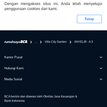
memberikan keuntungan yang berlipat, persyaratan
Dengan mengakses situs ini, Anda telah menyetujui
pengajuan KPR BCA juga sangat mudah, kamu bisa cek
penggunaan cookies dari kami.
syaratnya di rumahsaya.bca.co.id. Apabila kamu bertanya
tentang properti disini BCA hanya sebagai pihak
Tutup
penghubung kamu dengan pihak lain, BCA tidak
bertanggung jawab terhadap informasi yang rekanan
berikan selain yang bisa di verifikasi oleh BCA.
...
Villa City Garden
ANYELIR - A 3
Kantor Pusat
Hubungi Kami
Media Sosial
BCA berizin dan diawasi oleh Otoritas Jasa Keuangan &
Bank Indonesia