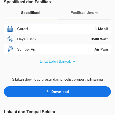
Spesifikasi dan Fasilitas
Spesifikasi
Fasilitas Umum
Garasi
1 Mobil
Daya Listrik
3500 Watt
Sumber Air
Air Pam
Furnish
Non Furnished
Lihat Lebih Banyak
Akses Bisa Dilewati
Lebih Dari 2 Mobil
Silakan download brosur dan pricelist properti pilihanmu
Legalitas
AJB
ID Properti
D01224
Download
Lainnya
Taman Pribadi
Lokasi dan Tempat Sekitar