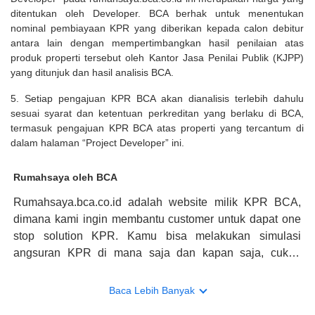
ditentukan oleh Developer. BCA berhak untuk menentukan
nominal pembiayaan KPR yang diberikan kepada calon debitur
antara lain dengan mempertimbangkan hasil penilaian atas
produk properti tersebut oleh Kantor Jasa Penilai Publik (KJPP)
yang ditunjuk dan hasil analisis BCA.
5. Setiap pengajuan KPR BCA akan dianalisis terlebih dahulu
sesuai syarat dan ketentuan perkreditan yang berlaku di BCA,
termasuk pengajuan KPR BCA atas properti yang tercantum di
dalam halaman “Project Developer” ini.
Rumahsaya oleh BCA
Rumahsaya.bca.co.id adalah website milik KPR BCA,
dimana kami ingin membantu customer untuk dapat one
stop solution KPR. Kamu bisa melakukan simulasi
angsuran KPR di mana saja dan kapan saja, cukup
kunjungi rumahsaya.bca.co.id. Jika membutuhkan
konsultasi mengenai KPR, maka ada layanan live chat
Baca Lebih Banyak
dengan Halo BCA yang siap membantu. Nah, tak hanya