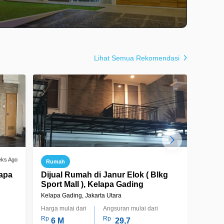
Lihat Semua Rekomendasi
eks Ago
Rumah
Ruma
lapa
Dijual Rumah di Janur Elok ( Blkg
Di Ju
Sport Mall ), Kelapa Gading
Lanta
Kelapa Gading, Jakarta Utara
Kelapa 
Harga mulai dari
Angsuran mulai dari
Harga m
Rp
Rp
Rp
6 M
29,7
6 