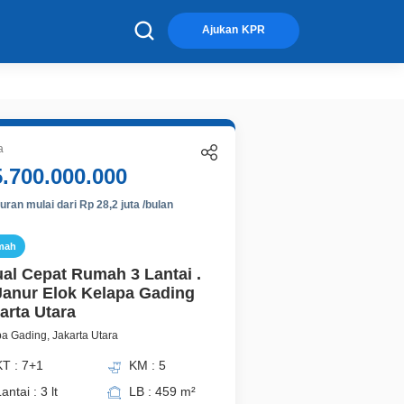
×
Ajukan KPR
a
5.700.000.000
ran mulai dari Rp 28,2 juta /bulan
mah
ual Cepat Rumah 3 Lantai .
Janur Elok Kelapa Gading
arta Utara
a Gading, Jakarta Utara
KT : 7+1
KM : 5
antai : 3 lt
LB : 459 m²