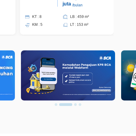
juta
/bulan
KT : 8
LB : 459 m²
KT 
KM : 5
LT : 153 m²
KM 