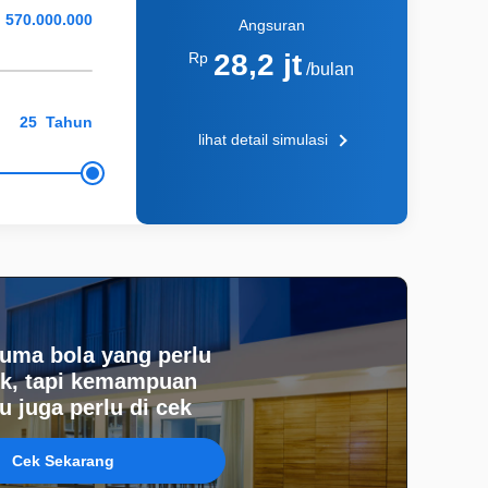
Angsuran
28,2 jt
Rp
/bulan
Tahun
lihat detail simulasi
uma bola yang perlu
k, tapi kemampuan
 juga perlu di cek
Cek Sekarang