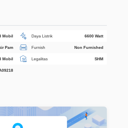
3 Mobil
Daya Listrik
6600 Watt
Air Pam
Furnish
Non Furnished
3 Mobil
Legalitas
SHM
A09218