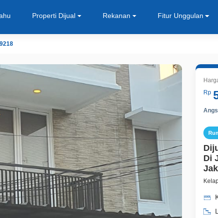
Tahu
Properti Dijual
Rekanan
Fitur Unggulan
9218
Harg
Rp
Angsu
Ru
Dij
Di 
Jak
Kelap
L