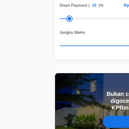
Down Payment
(
)%
Jangka Waktu
Bukan c
digoce
KPRmu