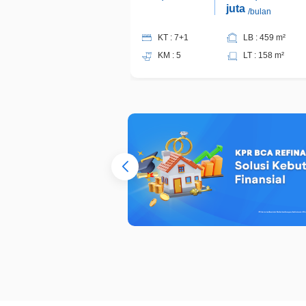
juta
/bulan
KT : 7+1
LB : 459 m²
KM : 5
LT : 158 m²