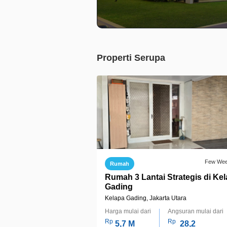
Properti Serupa
Few We
Rumah
Rumah 3 Lantai Strategis di Ke
Gading
Kelapa Gading, Jakarta Utara
Harga mulai dari
Angsuran mulai dari
Rp
Rp
5,7 M
28,2