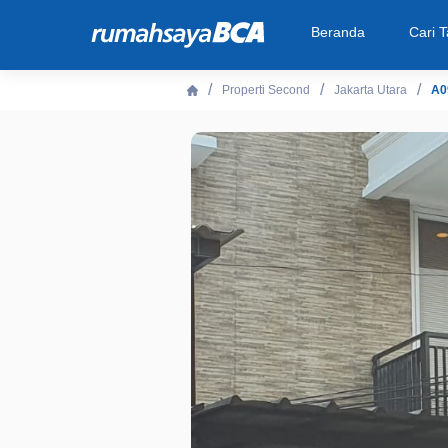
Beranda
Cari 
Properti Second
Jakarta Utara
A0
Beranda
Cari Tahu
Properti Dijual
Rekanan
Fitur Unggulan
© 2026 PT Bank Central Asia Tbk