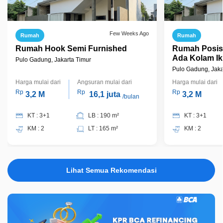
Few Weeks Ago
Rumah
Rumah
Rumah Hook Semi Furnished
Rumah Posis
Ada Kolam Ik
Pulo Gadung, Jakarta Timur
Pulomas Jaka
Pulo Gadung, Jaka
Harga mulai dari
Angsuran mulai dari
Harga mulai dari
Rp
Rp
Rp
3,2 M
16,1 juta
3,2 M
/bulan
KT : 3+1
LB : 190 m²
KT : 3+1
KM : 2
LT : 165 m²
KM : 2
Lihat Semua Rekomendasi