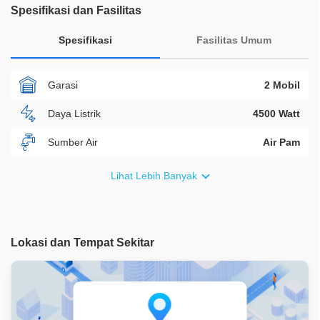
Spesifikasi dan Fasilitas
Spesifikasi
Fasilitas Umum
Garasi
2 Mobil
Daya Listrik
4500 Watt
Sumber Air
Air Pam
Furnish
Non Furnished
Lihat Lebih Banyak
Akses Bisa Dilewati
2 Mobil
Legalitas
SHM
Lokasi dan Tempat Sekitar
ID Properti
A09062