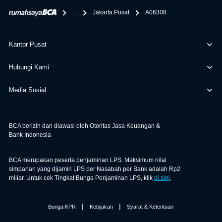
berikan selain yang bisa di verifikasi oleh BCA.
...
Jakarta Pusat
A06308
Kantor Pusat
Hubungi Kami
Media Sosial
BCA berizin dan diawasi oleh Otoritas Jasa Keuangan &
Bank Indonesia
BCA merupakan peserta penjaminan LPS. Maksimum nilai
simpanan yang dijamin LPS per Nasabah per Bank adalah Rp2
miliar. Untuk cek Tingkat Bunga Penjaminan LPS, klik
di sini
.
|
|
Bunga KPR
Kebijakan
Syarat & Ketentuan