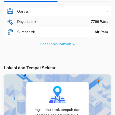
Garasi
-
Daya Listrik
7700 Watt
Sumber Air
Air Pam
Furnish
Non Furnished
Lihat Lebih Banyak
Akses Bisa Dilewati
3 Mobil
Legalitas
SHM
Lokasi dan Tempat Sekitar
ID Properti
A06308
Ingin tahu jarak tempuh dan