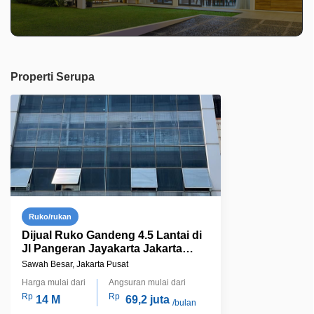
Properti Serupa
Ruko/rukan
Dijual Ruko Gandeng 4.5 Lantai di
Jl Pangeran Jayakarta Jakarta
Pusat
Sawah Besar, Jakarta Pusat
Harga mulai dari
Angsuran mulai dari
Rp
Rp
14 M
69,2 juta
/bulan