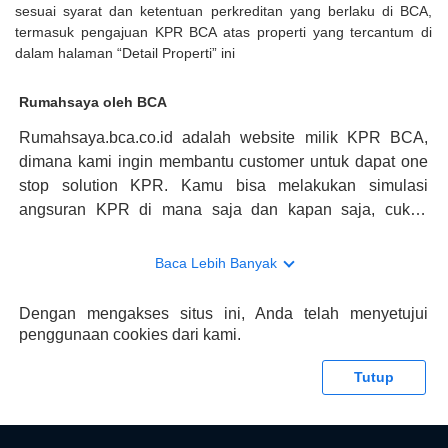
sesuai syarat dan ketentuan perkreditan yang berlaku di BCA,
termasuk pengajuan KPR BCA atas properti yang tercantum di
dalam halaman “Detail Properti” ini
Rumahsaya oleh BCA
Rumahsaya.bca.co.id adalah website milik KPR BCA,
dimana kami ingin membantu customer untuk dapat one
stop solution KPR. Kamu bisa melakukan simulasi
angsuran KPR di mana saja dan kapan saja, cukup
kunjungi rumahsaya.bca.co.id. Jika membutuhkan
konsultasi mengenai KPR, maka ada layanan live chat
Baca Lebih Banyak
dengan Halo BCA yang siap membantu. Nah, tak hanya
memberikan keuntungan yang berlipat, persyaratan
Dengan mengakses situs ini, Anda telah menyetujui
pengajuan KPR BCA juga sangat mudah, kamu bisa cek
penggunaan cookies dari kami.
syaratnya di rumahsaya.bca.co.id. Apabila kamu bertanya
tentang properti disini BCA hanya sebagai pihak
Tutup
penghubung kamu dengan pihak lain, BCA tidak
bertanggung jawab terhadap informasi yang rekanan