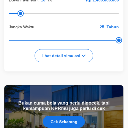
Down Payment
(
)%
Jangka Waktu
Tahun
lihat detail simulasi
Bukan cuma bola yang perlu digocek, tapi
kemampuan KPRmu juga perlu di cek
Cek Sekarang