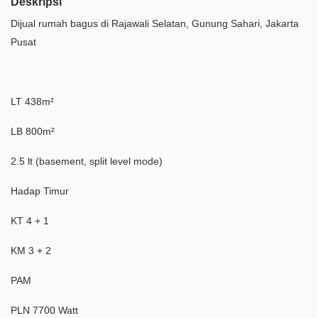
Deskripsi
Dijual rumah bagus di Rajawali Selatan, Gunung Sahari, Jakarta
Pusat
LT 438m²
LB 800m²
2.5 lt (basement, split level mode)
Hadap Timur
KT 4 + 1
KM 3 + 2
PAM
PLN 7700 Watt