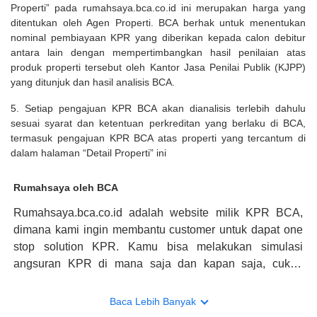
Properti” pada rumahsaya.bca.co.id ini merupakan harga yang
ditentukan oleh Agen Properti. BCA berhak untuk menentukan
nominal pembiayaan KPR yang diberikan kepada calon debitur
antara lain dengan mempertimbangkan hasil penilaian atas
produk properti tersebut oleh Kantor Jasa Penilai Publik (KJPP)
yang ditunjuk dan hasil analisis BCA.
5. Setiap pengajuan KPR BCA akan dianalisis terlebih dahulu
sesuai syarat dan ketentuan perkreditan yang berlaku di BCA,
termasuk pengajuan KPR BCA atas properti yang tercantum di
dalam halaman “Detail Properti” ini
Rumahsaya oleh BCA
Rumahsaya.bca.co.id adalah website milik KPR BCA,
dimana kami ingin membantu customer untuk dapat one
stop solution KPR. Kamu bisa melakukan simulasi
angsuran KPR di mana saja dan kapan saja, cukup
kunjungi rumahsaya.bca.co.id. Jika membutuhkan
konsultasi mengenai KPR, maka ada layanan live chat
Baca Lebih Banyak
dengan Halo BCA yang siap membantu. Nah, tak hanya