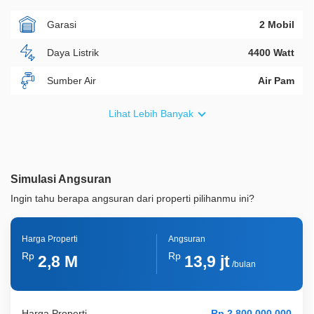
Garasi
2 Mobil
Daya Listrik
4400 Watt
Sumber Air
Air Pam
Furnish
Non Furnished
Lihat Lebih Banyak
Akses Bisa Dilewati
2 Mobil
Legalitas
SHM
Simulasi Angsuran
ID Properti
A09215
Ingin tahu berapa angsuran dari properti pilihanmu ini?
Lainnya
Kolam Renang Pribadi
Harga Properti
Angsuran
Rp
Rp
2,8 M
13,9 jt
/bulan
Harga Properti