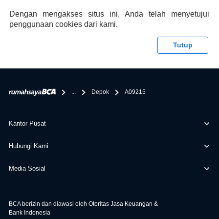
memberikan keuntungan yang berlipat, persyaratan
Dengan mengakses situs ini, Anda telah menyetujui
pengajuan KPR BCA juga sangat mudah, kamu bisa cek
penggunaan cookies dari kami.
syaratnya di rumahsaya.bca.co.id. Apabila kamu bertanya
tentang properti disini BCA hanya sebagai pihak
Tutup
penghubung kamu dengan pihak lain, BCA tidak
bertanggung jawab terhadap informasi yang rekanan
berikan selain yang bisa di verifikasi oleh BCA.
...
Depok
A09215
Kantor Pusat
Hubungi Kami
Media Sosial
BCA berizin dan diawasi oleh Otoritas Jasa Keuangan &
Bank Indonesia