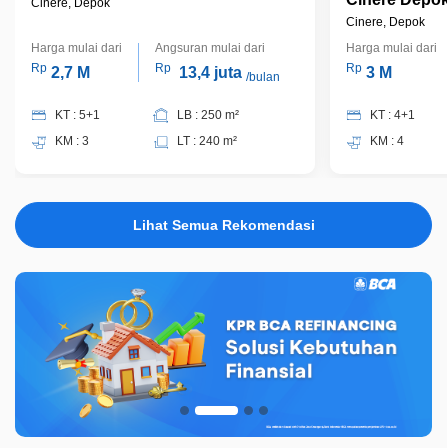
Cinere, Depok
Cinere, Depok
Harga mulai dari
Angsuran mulai dari
Harga mulai dari
Rp
Rp
Rp
2,7 M
13,4 juta
3 M
/bulan
KT : 5+1
LB : 250 m²
KT : 4+1
KM : 3
LT : 240 m²
KM : 4
Lihat Semua Rekomendasi