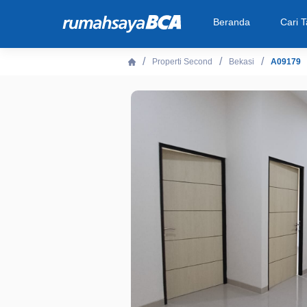
Beranda
Cari 
Properti Second
Bekasi
A09179
Beranda
Cari Tahu
Properti Dijual
Rekanan
Fitur Unggulan
© 2026 PT Bank Central Asia Tbk