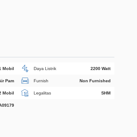
1 Mobil
Daya Listrik
2200 Watt
Air Pam
Furnish
Non Furnished
2 Mobil
Legalitas
SHM
A09179