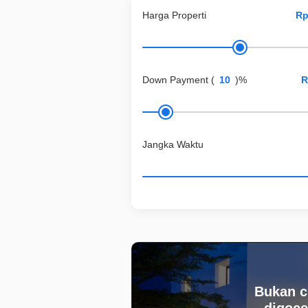
Harga Properti
Down Payment
(
)%
Jangka Waktu
Bukan c
digoce