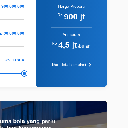
Harga Properti
900 jt
Rp
Angsuran
4,5 jt
Rp
/bulan
Tahun
lihat detail simulasi
uma bola yang perlu
k, tapi kemampuan