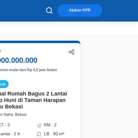
×
Ajukan KPR
a
900.000.000
ran mulai dari Rp 4,5 juta /bulan
mah
ual Rumah Bagus 2 Lantai
p Huni di Taman Harapan
u Bekasi
 Satria, Bekasi
T : 3
KM : 2
antai : 2 lt
LB : 90 m²