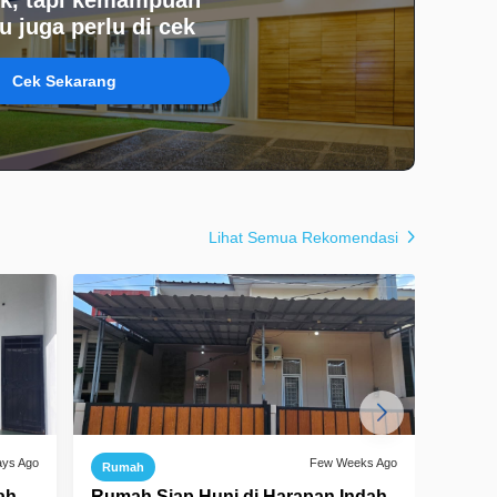
 juga perlu di cek
Cek Sekarang
Lihat Semua Rekomendasi
ays Ago
Few Weeks Ago
Rumah
Ruma
ah
Rumah Siap Huni di Harapan Indah
Dijua