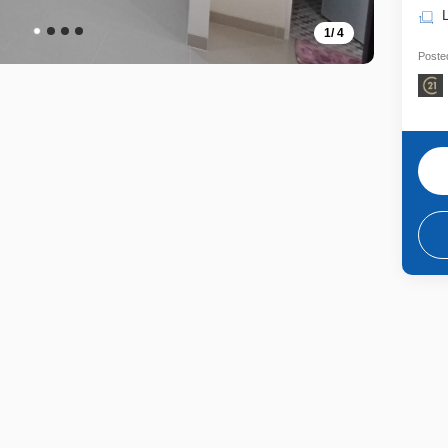
1
/
4
Posted