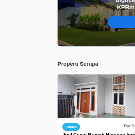
KPRmu
Properti Serupa
Few D
Rumah
Jual Cepat Rumah Harapan Ind