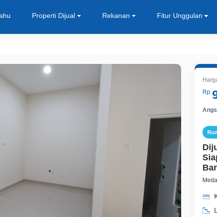
Tahu
Properti Dijual
Rekanan
Fitur Unggulan
Harg
Rp
Angsu
Ru
Dij
Sia
Bar
Medan
K
L