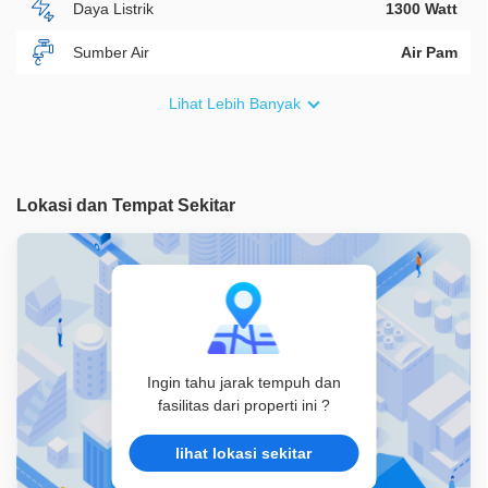
Daya Listrik
1300 Watt
Sumber Air
Air Pam
Furnish
Non Furnished
Lihat Lebih Banyak
Akses Bisa Dilewati
2 Mobil
Legalitas
SHM
Lokasi dan Tempat Sekitar
ID Properti
A07646
Ingin tahu jarak tempuh dan
fasilitas dari properti ini ?
lihat lokasi sekitar