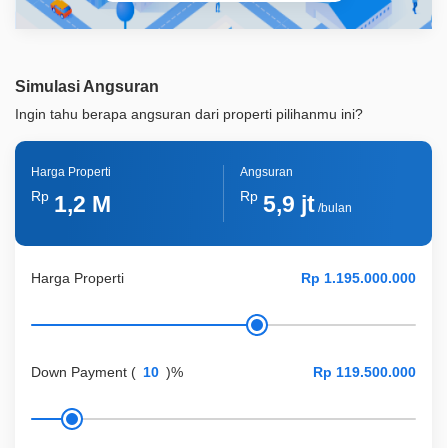
Simulasi Angsuran
Ingin tahu berapa angsuran dari properti pilihanmu ini?
Harga Properti
Angsuran
Rp
Rp
1,2 M
5,9 jt
/bulan
Harga Properti
Down Payment
(
)%