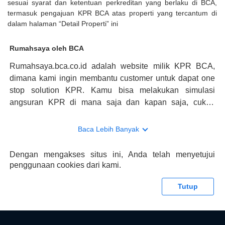
sesuai syarat dan ketentuan perkreditan yang berlaku di BCA,
termasuk pengajuan KPR BCA atas properti yang tercantum di
dalam halaman “Detail Properti” ini
Rumahsaya oleh BCA
Rumahsaya.bca.co.id adalah website milik KPR BCA,
dimana kami ingin membantu customer untuk dapat one
stop solution KPR. Kamu bisa melakukan simulasi
angsuran KPR di mana saja dan kapan saja, cukup
kunjungi rumahsaya.bca.co.id. Jika membutuhkan
konsultasi mengenai KPR, maka ada layanan live chat
Baca Lebih Banyak
dengan Halo BCA yang siap membantu. Nah, tak hanya
memberikan keuntungan yang berlipat, persyaratan
Dengan mengakses situs ini, Anda telah menyetujui
pengajuan KPR BCA juga sangat mudah, kamu bisa cek
penggunaan cookies dari kami.
syaratnya di rumahsaya.bca.co.id. Apabila kamu bertanya
tentang properti disini BCA hanya sebagai pihak
Tutup
penghubung kamu dengan pihak lain, BCA tidak
bertanggung jawab terhadap informasi yang rekanan
berikan selain yang bisa di verifikasi oleh BCA.