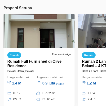
Properti Serupa
Few Weeks Ago
Rumah
Rumah
Rumah Full Furnished di Olive
Rumah 2 Lant
Residence
Bekasi – 4 K
Nego!
Bekasi Utara, Bekasi
Bekasi Utara, Beka
Harga mulai dari
Angsuran mulai dari
Harga mulai dari
Rp
Rp
Rp
1,4 M
6,9 juta
1,2 M
/bulan
KT : 2
LB : 62 m²
KT : 4
KM : 2
LT : 66 m²
KM : 3