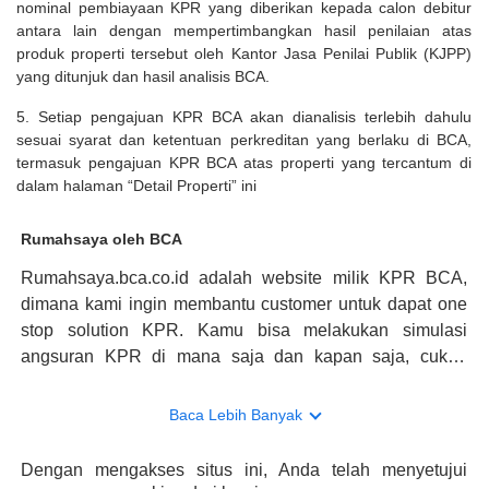
nominal pembiayaan KPR yang diberikan kepada calon debitur
antara lain dengan mempertimbangkan hasil penilaian atas
produk properti tersebut oleh Kantor Jasa Penilai Publik (KJPP)
yang ditunjuk dan hasil analisis BCA.
5. Setiap pengajuan KPR BCA akan dianalisis terlebih dahulu
sesuai syarat dan ketentuan perkreditan yang berlaku di BCA,
termasuk pengajuan KPR BCA atas properti yang tercantum di
dalam halaman “Detail Properti” ini
Rumahsaya oleh BCA
Rumahsaya.bca.co.id adalah website milik KPR BCA,
dimana kami ingin membantu customer untuk dapat one
stop solution KPR. Kamu bisa melakukan simulasi
angsuran KPR di mana saja dan kapan saja, cukup
kunjungi rumahsaya.bca.co.id. Jika membutuhkan
konsultasi mengenai KPR, maka ada layanan live chat
Baca Lebih Banyak
dengan Halo BCA yang siap membantu. Nah, tak hanya
memberikan keuntungan yang berlipat, persyaratan
Dengan mengakses situs ini, Anda telah menyetujui
pengajuan KPR BCA juga sangat mudah, kamu bisa cek