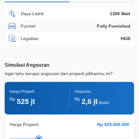
Daya Listrik
1300 Watt
Furnish
Fully Furnished
Legalitas
HGB
ID Properti
A06558
Simulasi Angsuran
Ingin tahu berapa angsuran dari properti pilihanmu ini?
Harga Properti
Angsuran
Rp
Rp
525 jt
2,6 jt
/bulan
Harga Properti