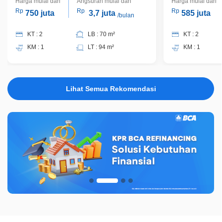
Harga mulai dari
Angsuran mulai dari
Harga mulai dari
Rp
Rp
Rp
750 juta
3,7 juta
585 juta
/bulan
KT : 2
LB : 70 m²
KT : 2
KM : 1
LT : 94 m²
KM : 1
Lihat Semua Rekomendasi