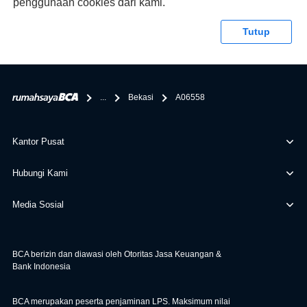
penggunaan cookies dari kami.
syaratnya di rumahsaya.bca.co.id. Apabila kamu bertanya
tentang properti disini BCA hanya sebagai pihak
Tutup
penghubung kamu dengan pihak lain, BCA tidak
bertanggung jawab terhadap informasi yang rekanan
berikan selain yang bisa di verifikasi oleh BCA.
...
Bekasi
A06558
Kantor Pusat
Hubungi Kami
Media Sosial
BCA berizin dan diawasi oleh Otoritas Jasa Keuangan &
Bank Indonesia
BCA merupakan peserta penjaminan LPS. Maksimum nilai