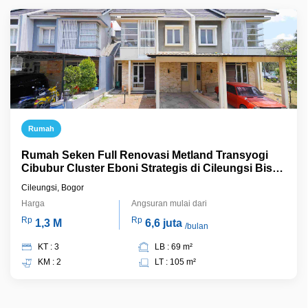
Rumah
Rumah Seken Full Renovasi Metland Transyogi
Cibubur Cluster Eboni Strategis di Cileungsi Bisa
KPR Terima Jadi, J17633
Cileungsi, Bogor
Harga
Angsuran mulai dari
Rp
Rp
1,3 M
6,6 juta
/bulan
KT : 3
LB : 69 m²
KM : 2
LT : 105 m²