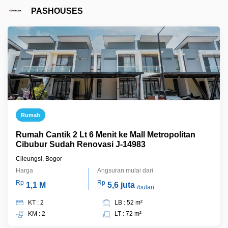
PASHOUSES
Rumah
Rumah Cantik 2 Lt 6 Menit ke Mall Metropolitan
Cibubur Sudah Renovasi J-14983
Cileungsi, Bogor
Harga
Angsuran mulai dari
Rp
Rp
1,1 M
5,6 juta
/bulan
KT : 2
LB : 52 m²
KM : 2
LT : 72 m²