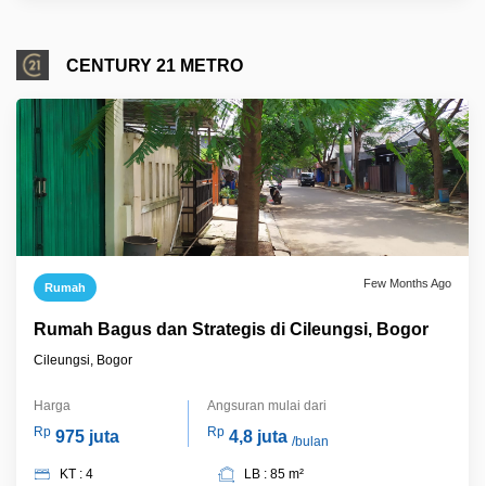
CENTURY 21 METRO
Few Months Ago
Rumah
Rumah Bagus dan Strategis di Cileungsi, Bogor
Cileungsi, Bogor
Harga
Angsuran mulai dari
Rp
Rp
975 juta
4,8 juta
/bulan
KT : 4
LB : 85 m²