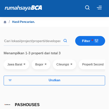
×
Hasil Pencarian.
Beranda
Filter
Cari Tahu
Menampilkan 1-3 properti dari total 3
Properti Dijual
×
×
×
×
Jawa Barat
Bogor
Cileungsi
Properti Second
Rekanan
Urutkan
Fitur Unggulan
© 2026 PT Bank Central Asia Tbk
PASHOUSES