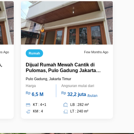
hs Ago
Few Months Ago
Rumah
,
Dijual Rumah Mewah Cantik di
Pulomas, Pulo Gadung Jakarta
Timur
Pulo Gadung, Jakarta Timur
Harga
Angsuran mulai dari
Rp
Rp
6,5 M
32,2 juta
/bulan
KT : 4+1
LB : 282 m²
KM : 4
LT : 240 m²