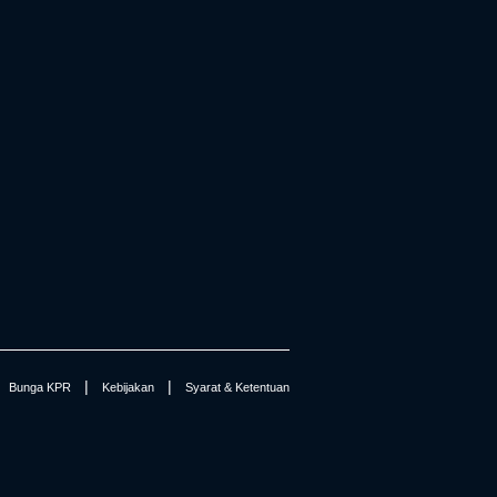
|
|
Bunga KPR
Kebijakan
Syarat & Ketentuan