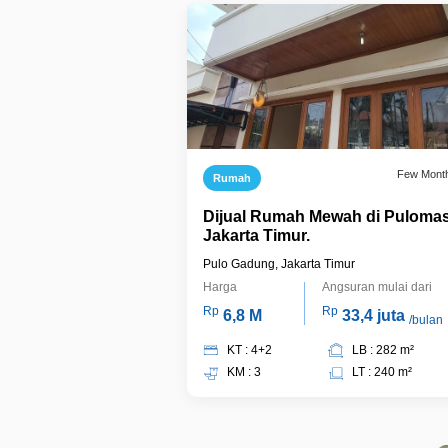
Few Mont
Rumah
Dijual Rumah Mewah di Pulomas
Jakarta Timur.
Pulo Gadung, Jakarta Timur
Harga
Angsuran mulai dari
Rp
Rp
6,8 M
33,4 juta
/bulan
KT : 4+2
LB : 282 m²
KM : 3
LT : 240 m²