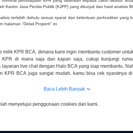
 nominal pembiayaan KPR yang diberikan kepada calon debitur ant
leh Kantor Jasa Penilai Publik (KJPP) yang ditunjuk dan hasil analisis 
lisis terlebih dahulu sesuai syarat dan ketentuan perkreditan yang
m halaman “Detail Properti” ini
e milik KPR BCA, dimana kami ingin membantu customer untuk
n KPR di mana saja dan kapan saja, cukup kunjungi rumah
 layanan live chat dengan Halo BCA yang siap membantu. Na
uan KPR BCA juga sangat mudah, kamu bisa cek syaratnya di
CA hanya sebagai pihak penghubung kamu dengan pihak lain, B
n yang bisa di verifikasi oleh BCA.
Baca Lebih Banyak
elah menyetujui penggunaan cookies dari kami.