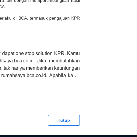
ara lain dengan mempertimbangkan hasil
BCA.
 berlaku di BCA, termasuk pengajuan KPR
 dapat one stop solution KPR. Kamu
saya.bca.co.id. Jika membutuhkan
h, tak hanya memberikan keuntungan
 rumahsaya.bca.co.id. Apabila kamu
CA tidak bertanggung jawab terhadap
Tutup