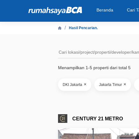
Beranda
Cari 
Hasil Pencarian.
Beranda
Cari Tahu
Menampilkan 1-5 properti dari total 5
Properti Dijual
×
×
DKI Jakarta
Jakarta Timur
Rekanan
Fitur Unggulan
CENTURY 21 METRO
© 2026 PT Bank Central Asia Tbk