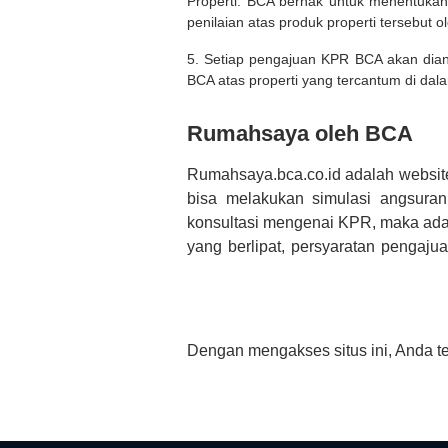
Properti. BCA berhak untuk menentukan
penilaian atas produk properti tersebut o
5. Setiap pengajuan KPR BCA akan diana
BCA atas properti yang tercantum di dala
Rumahsaya oleh BCA
Rumahsaya.bca.co.id adalah websit
bisa melakukan simulasi angsura
konsultasi mengenai KPR, maka ada
yang berlipat, persyaratan pengaj
bertanya tentang properti disini B
informasi yang rekanan berikan selai
Dengan mengakses situs ini, Anda t