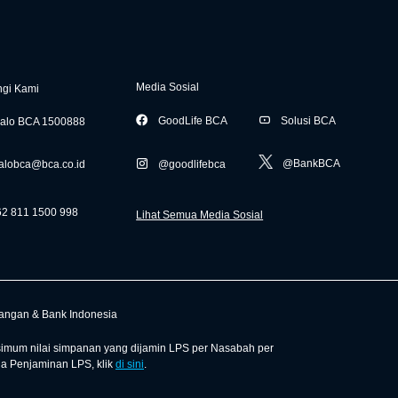
Media Sosial
gi Kami
GoodLife BCA
Solusi BCA
alo BCA 1500888
@BankBCA
alobca@bca.co.id
@goodlifebca
62 811 1500 998
Lihat Semua Media Sosial
uangan & Bank Indonesia
mum nilai simpanan yang dijamin LPS per Nasabah per
ga Penjaminan LPS, klik
di sini
.