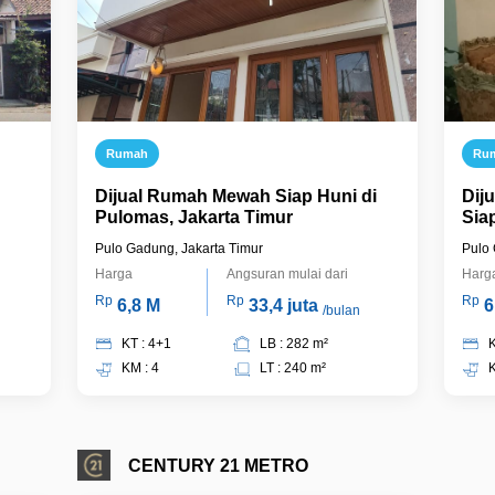
Rumah
Ru
Dijual Rumah Mewah Siap Huni di
Dij
Pulomas, Jakarta Timur
Sia
Tim
Pulo Gadung, Jakarta Timur
Pulo 
Harga
Angsuran mulai dari
Harg
Rp
Rp
Rp
6,8 M
33,4 juta
6
/bulan
KT : 4+1
LB : 282 m²
K
KM : 4
LT : 240 m²
K
CENTURY 21 METRO