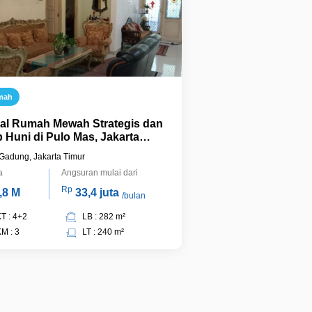
mah
ual Rumah Mewah Strategis dan
p Huni di Pulo Mas, Jakarta
ur.
Gadung, Jakarta Timur
a
Angsuran mulai dari
Rp
,8 M
33,4 juta
/bulan
T : 4+2
LB : 282 m²
M : 3
LT : 240 m²