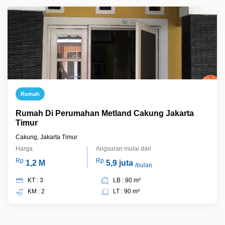
Rumah
Rumah Di Perumahan Metland Cakung Jakarta
Timur
Cakung, Jakarta Timur
Harga
Angsuran mulai dari
Rp
Rp
1,2 M
5,9 juta
/bulan
KT : 3
LB : 90 m²
KM : 2
LT : 90 m²