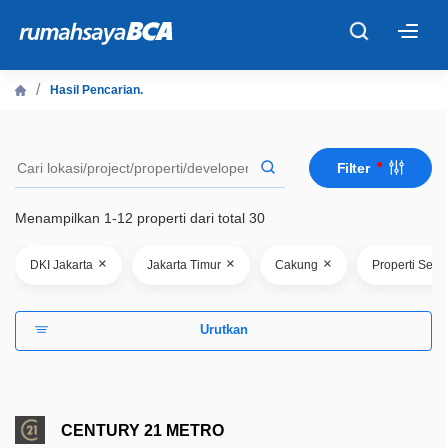
×
Hasil Pencarian.
Beranda
Filter
Cari Tahu
Menampilkan 1-12 properti dari total 30
Properti Dijual
×
×
×
DKI Jakarta
Jakarta Timur
Cakung
Properti Sec
Rekanan
Urutkan
Fitur Unggulan
© 2026 PT Bank Central Asia Tbk
CENTURY 21 METRO