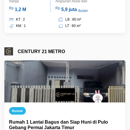
Harga
Angsuran mulai dari
Rp
Rp
1,2 M
5,9 juta
/bulan
KT : 2
LB : 80 m²
KM : 1
LT : 90 m²
CENTURY 21 METRO
Rumah
Rumah 1 Lantai Bagus dan Siap Huni di Pulo
Gebang Permai Jakarta Timur