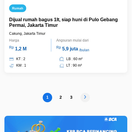
Rumah
Dijual rumah bagus 1lt, siap huni di Pulo Gebang
Permai, Jakarta Timur
Cakung, Jakarta Timur
Harga
Angsuran mulai dari
Rp
Rp
1,2 M
5,9 juta
/bulan
KT : 2
LB : 60 m²
KM : 1
LT : 90 m²
1
2
3