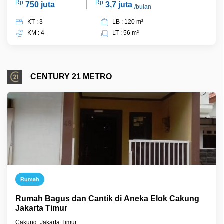
Rp
Rp
750 juta
3,7 juta
/bulan
KT : 3
LB : 120 m²
KM : 4
LT : 56 m²
CENTURY 21 METRO
Rumah
Rumah Bagus dan Cantik di Aneka Elok Cakung
Jakarta Timur
Cakung, Jakarta Timur