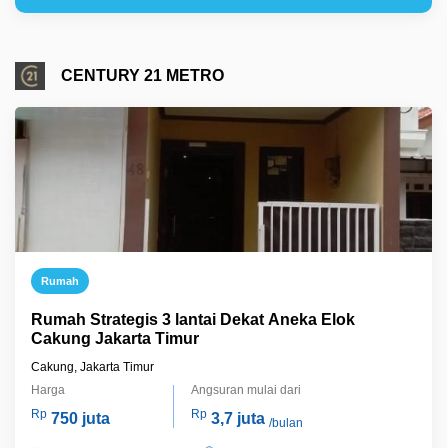
CENTURY 21 METRO
Rumah
Rumah Strategis 3 lantai Dekat Aneka Elok
Cakung Jakarta Timur
Cakung, Jakarta Timur
Harga
Angsuran mulai dari
Rp
Rp
750 juta
3,7 juta
/bulan