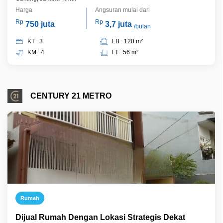
Harga
Angsuran mulai dari
Rp
Rp
750 juta
3,7 juta
/bulan
KT : 3
LB : 120 m²
KM : 4
LT : 56 m²
CENTURY 21 METRO
Rumah
Dijual Rumah Dengan Lokasi Strategis Dekat