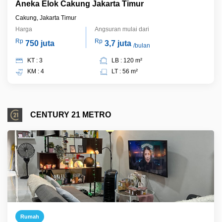
Aneka Elok Cakung Jakarta Timur
Cakung, Jakarta Timur
Harga
Angsuran mulai dari
Rp
Rp
750 juta
3,7 juta
/bulan
KT : 3
LB : 120 m²
KM : 4
LT : 56 m²
CENTURY 21 METRO
Rumah