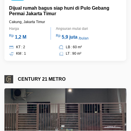
Dijual rumah bagus siap huni di Pulo Gebang
Permai Jakarta Timur
Cakung, Jakarta Timur
Harga
Angsuran mulai dari
Rp
Rp
1,2 M
5,9 juta
/bulan
KT : 2
LB : 60 m²
KM : 1
LT : 90 m²
CENTURY 21 METRO