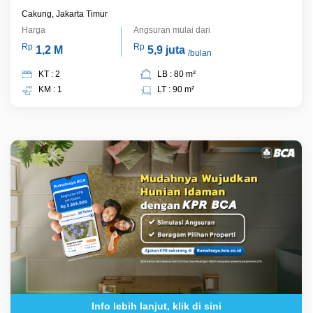
Cakung, Jakarta Timur
Harga
Angsuran mulai dari
Rp
Rp
1,2 M
5,9 juta
/bulan
KT : 2
LB : 80 m²
KM : 1
LT : 90 m²
Info lebih lanjut, klik di sini