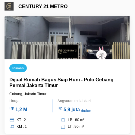
CENTURY 21 METRO
Rumah
Dijual Rumah Bagus Siap Huni - Pulo Gebang
Permai Jakarta Timur
Cakung, Jakarta Timur
Harga
Angsuran mulai dari
Rp
Rp
1,2 M
5,9 juta
/bulan
KT : 2
LB : 80 m²
KM : 1
LT : 90 m²