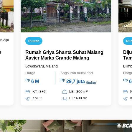
ks Ago
Rumah
Ru
s
Rumah Griya Shanta Suhat Malang
Dij
Xavier Marks Grande Malang
Tam
Lowokwaru, Malang
Blimb
Harga
Angsuran mulai dari
Harg
Rp
Rp
Rp
6 M
29,7 juta
6
/bulan
KT : 3+2
LB : 300 m²
K
KM : 3
LT : 400 m²
K