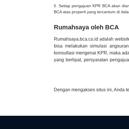
5. Setiap pengajuan KPR BCA akan diana
BCA atas properti yang tercantum di dala
Rumahsaya oleh BCA
Rumahsaya.bca.co.id adalah websit
bisa melakukan simulasi angsura
konsultasi mengenai KPR, maka ada
yang berlipat, persyaratan pengaj
bertanya tentang properti disini B
informasi yang rekanan berikan selai
Dengan mengakses situs ini, Anda t