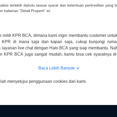
lisis terlebih dahulu sesuai syarat dan ketentuan perkreditan yang
m halaman “Detail Properti” ini
e milik KPR BCA, dimana kami ingin membantu customer untuk
n KPR di mana saja dan kapan saja, cukup kunjungi rumah
 layanan live chat dengan Halo BCA yang siap membantu. Na
uan KPR BCA juga sangat mudah, kamu bisa cek syaratnya di
CA hanya sebagai pihak penghubung kamu dengan pihak lain, B
n yang bisa di verifikasi oleh BCA.
Baca Lebih Banyak
elah menyetujui penggunaan cookies dari kami.