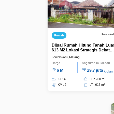
Few Wee
Rumah
Dijual Rumah Hitung Tanah Lua
613 M2 Lokasi Strategis Dekat
Perkantoran Dan Kampus UB
Lowokwaru, Malang
Harga
Angsuran mulai dari
Rp
Rp
6 M
29,7 juta
/bulan
KT : 4
LB : 200 m²
KM : 2
LT : 613 m²