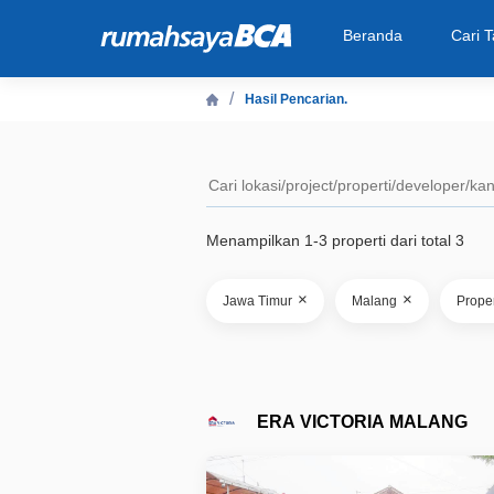
Beranda
Cari 
Hasil Pencarian.
Beranda
Cari Tahu
Menampilkan 1-3 properti dari total 3
Properti Dijual
×
×
Jawa Timur
Malang
Prope
Rekanan
Fitur Unggulan
ERA VICTORIA MALANG
© 2026 PT Bank Central Asia Tbk