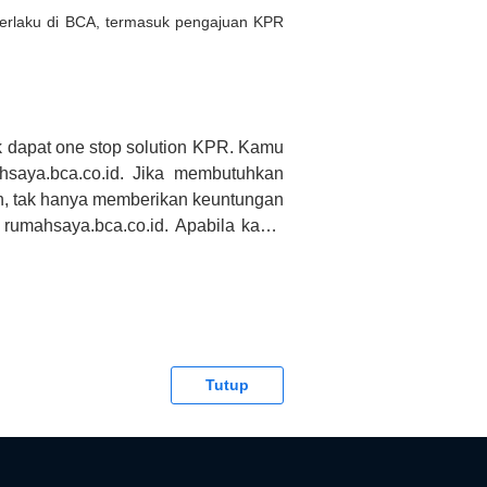
 berlaku di BCA, termasuk pengajuan KPR
 dapat one stop solution KPR. Kamu
saya.bca.co.id. Jika membutuhkan
h, tak hanya memberikan keuntungan
 rumahsaya.bca.co.id. Apabila kamu
CA tidak bertanggung jawab terhadap
Tutup