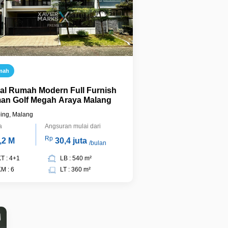
mah
ual Rumah Modern Full Furnish
an Golf Megah Araya Malang
ing, Malang
a
Angsuran mulai dari
Rp
,2 M
30,4 juta
/bulan
T : 4+1
LB : 540 m²
M : 6
LT : 360 m²