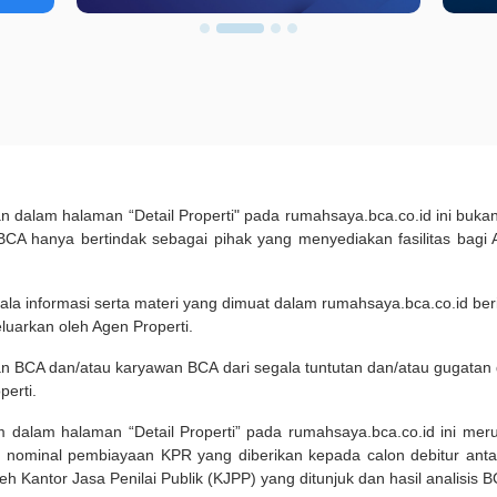
kan dalam halaman “Detail Properti" pada rumahsaya.bca.co.id ini b
A hanya bertindak sebagai pihak yang menyediakan fasilitas bagi 
ala informasi serta materi yang dimuat dalam rumahsaya.bca.co.id beri
eluarkan oleh Agen Properti.
an BCA dan/atau karyawan BCA dari segala tuntutan dan/atau gugata
perti.
m dalam halaman “Detail Properti” pada rumahsaya.bca.co.id ini me
 nominal pembiayaan KPR yang diberikan kepada calon debitur ant
leh Kantor Jasa Penilai Publik (KJPP) yang ditunjuk dan hasil analisis 