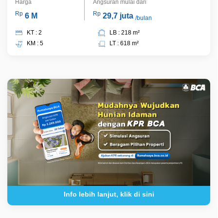
Harga
Angsuran mulai dari
Rp
Rp
6 M
29,7 juta
/bulan
KT : 2
LB : 218 m²
KM : 5
LT : 618 m²
Info lebih lanjut, klik di sini