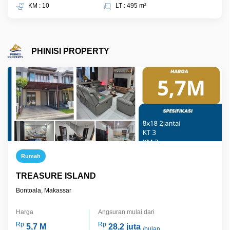
KM : 10
LT : 495 m²
PHINISI PROPERTY
Rumah
TREASURE ISLAND
Bontoala, Makassar
Harga
Angsuran mulai dari
Rp
Rp
5,7 M
28,2 juta
/bulan