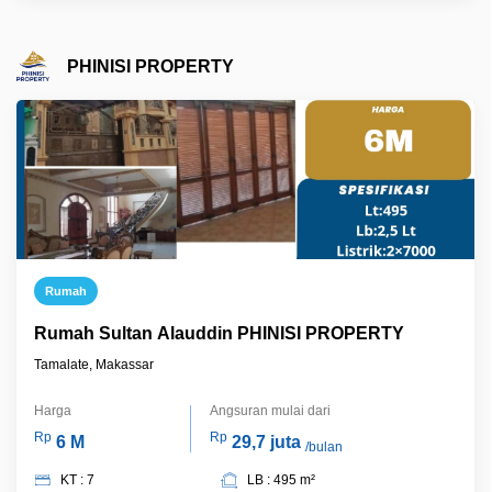
PHINISI PROPERTY
Rumah
Rumah Sultan Alauddin PHINISI PROPERTY
Tamalate, Makassar
Harga
Angsuran mulai dari
Rp
Rp
6 M
29,7 juta
/bulan
KT : 7
LB : 495 m²