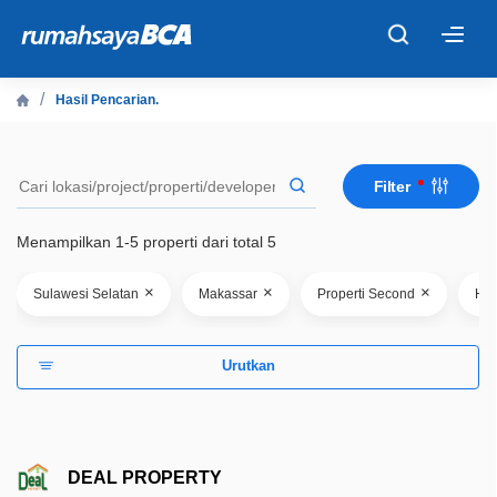
×
Hasil Pencarian.
Beranda
Filter
Cari Tahu
Menampilkan 1-5 properti dari total 5
Properti Dijual
×
×
×
Sulawesi Selatan
Makassar
Properti Second
Har
Rekanan
Urutkan
Fitur Unggulan
© 2026 PT Bank Central Asia Tbk
DEAL PROPERTY