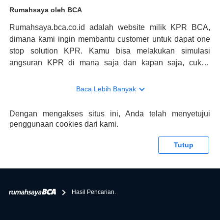
Rumahsaya oleh BCA
Rumahsaya.bca.co.id adalah website milik KPR BCA,
dimana kami ingin membantu customer untuk dapat one
stop solution KPR. Kamu bisa melakukan simulasi
angsuran KPR di mana saja dan kapan saja, cukup
kunjungi rumahsaya.bca.co.id. Jika membutuhkan
konsultasi mengenai KPR, maka ada layanan live chat
Baca Lebih Banyak
dengan Halo BCA yang siap membantu. Nah, tak hanya
memberikan keuntungan yang berlipat, persyaratan
Dengan mengakses situs ini, Anda telah menyetujui
pengajuan KPR BCA juga sangat mudah, kamu bisa cek
penggunaan cookies dari kami.
syaratnya di rumahsaya.bca.co.id. Apabila kamu bertanya
tentang properti disini BCA hanya sebagai pihak
Tutup
penghubung kamu dengan pihak lain, BCA tidak
bertanggung jawab terhadap informasi yang rekanan
berikan selain yang bisa di verifikasi oleh BCA.
Hasil Pencarian.