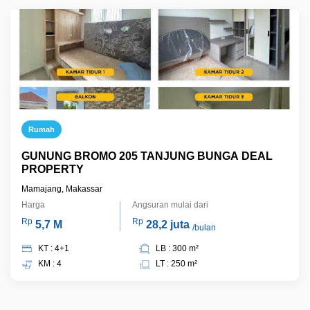
Rumah
GUNUNG BROMO 205 TANJUNG BUNGA DEAL
PROPERTY
Mamajang, Makassar
Harga
Angsuran mulai dari
Rp
Rp
5,7 M
28,2 juta
/bulan
KT : 4+1
LB : 300 m²
KM : 4
LT : 250 m²