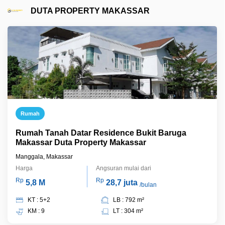
DUTA PROPERTY MAKASSAR
Rumah
Rumah Tanah Datar Residence Bukit Baruga
Makassar Duta Property Makassar
Manggala, Makassar
Harga
Angsuran mulai dari
Rp
Rp
5,8 M
28,7 juta
/bulan
KT : 5+2
LB : 792 m²
KM : 9
LT : 304 m²