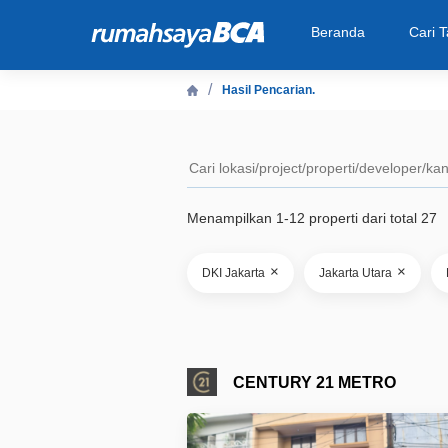
Beranda
Cari 
Hasil Pencarian.
Beranda
Cari Tahu
Menampilkan 1-12 properti dari total 27
Properti Dijual
×
×
DKI Jakarta
Jakarta Utara
Rekanan
Fitur Unggulan
CENTURY 21 METRO
© 2026 PT Bank Central Asia Tbk