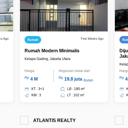
ks Ago
Few Weeks Ago
Rumah
Ru
Rumah Modern Minimalis
Dij
Jak
Kelapa Gading, Jakarta Utara
Min
Kelap
Harga
Angsuran mulai dari
Harg
Rp
Rp
Rp
4 M
19,8 juta
4
/bulan
KT : 3+1
LB : 180 m²
K
KM : 3
LT : 102 m²
K
ATLANTIS REALTY