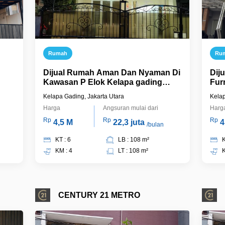
Rumah
Ru
Dijual Rumah Aman Dan Nyaman Di
Dij
Kawasan P Elok Kelapa gading
Fur
Jakarta Utara
Kel
Kelapa Gading, Jakarta Utara
Kelap
Harga
Angsuran mulai dari
Harg
Rp
Rp
Rp
4,5 M
22,3 juta
4
/bulan
KT : 6
LB : 108 m²
K
KM : 4
LT : 108 m²
K
CENTURY 21 METRO