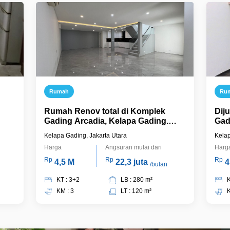
Rumah
Ru
Rumah Renov total di Komplek
Dij
Gading Arcadia, Kelapa Gading.
Gad
Siap Huni.
Kelapa Gading, Jakarta Utara
Kelap
Harga
Angsuran mulai dari
Harg
Rp
Rp
Rp
4,5 M
22,3 juta
4
/bulan
KT : 3+2
LB : 280 m²
K
KM : 3
LT : 120 m²
K