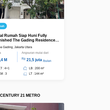
mah
ual Rumah Siap Huni Fully
nished The Gading Residence
apa Gading Jakarta Utara
a Gading, Jakarta Utara
a
Angsuran mulai dari
Rp
,4 M
21,5 juta
/bulan
T : 4+1
LB : 200 m²
M : 3
LT : 144 m²
CENTURY 21 METRO