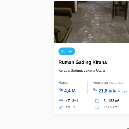
Rumah
Rumah Gading Kirana
Kelapa Gading, Jakarta Utara
Harga
Angsuran mulai dari
Rp
Rp
4,4 M
21,8 juta
/bulan
KT : 3+1
LB : 153 m²
KM : 2
LT : 153 m²