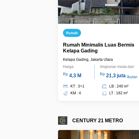
Rumah
Rumah Minimalis Luas Bermis
Kelapa Gading
Kelapa Gading, Jakarta Utara
Harga
Angsuran mulai dari
Rp
Rp
4,3 M
21,3 juta
/bulan
KT : 3+1
LB : 240 m²
KM : 4
LT : 182 m²
CENTURY 21 METRO