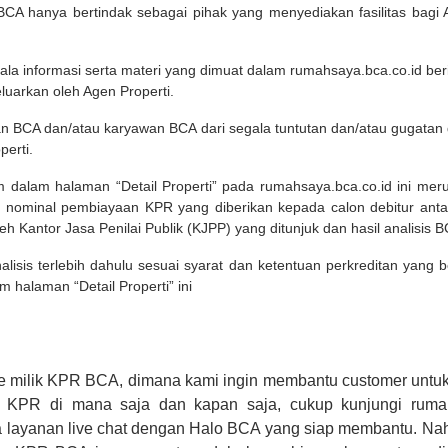
A hanya bertindak sebagai pihak yang menyediakan fasilitas bagi 
ala informasi serta materi yang dimuat dalam rumahsaya.bca.co.id beri
eluarkan oleh Agen Properti.
an BCA dan/atau karyawan BCA dari segala tuntutan dan/atau gugata
perti.
m dalam halaman “Detail Properti” pada rumahsaya.bca.co.id ini me
 nominal pembiayaan KPR yang diberikan kepada calon debitur ant
leh Kantor Jasa Penilai Publik (KJPP) yang ditunjuk dan hasil analisis 
lisis terlebih dahulu sesuai syarat dan ketentuan perkreditan yang
m halaman “Detail Properti” ini
e milik KPR BCA, dimana kami ingin membantu customer untuk
n KPR di mana saja dan kapan saja, cukup kunjungi rumah
 layanan live chat dengan Halo BCA yang siap membantu. Na