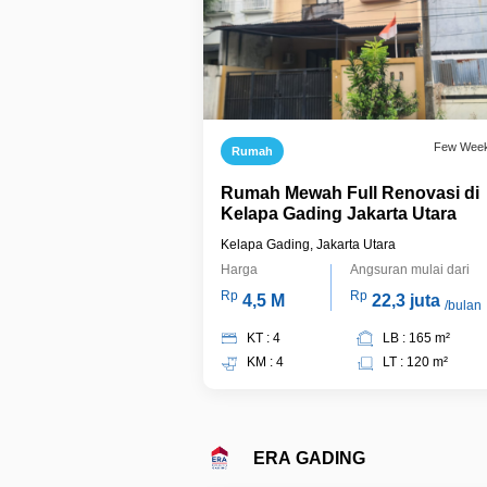
Few Wee
Rumah
Rumah Mewah Full Renovasi di
Kelapa Gading Jakarta Utara
Kelapa Gading, Jakarta Utara
Harga
Angsuran mulai dari
Rp
Rp
4,5 M
22,3 juta
/bulan
KT : 4
LB : 165 m²
KM : 4
LT : 120 m²
ERA GADING