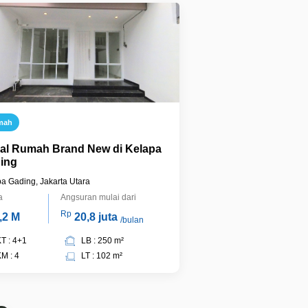
mah
ual Rumah Brand New di Kelapa
ing
a Gading, Jakarta Utara
a
Angsuran mulai dari
Rp
,2 M
20,8 juta
/bulan
T : 4+1
LB : 250 m²
M : 4
LT : 102 m²