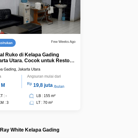
Few Weeks Ago
ko/rukan
ual Ruko di Kelapa Gading
arta Utara. Cocok untuk Resto &
i Market
a Gading, Jakarta Utara
a
Angsuran mulai dari
Rp
 M
19,8 juta
/bulan
T : -
LB : 155 m²
M : 3
LT : 70 m²
Ray White Kelapa Gading