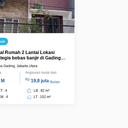
mah
ual Rumah 2 Lantai Lokasi
ategis bebas banjir di Gading
, Kelapa Gading
a Gading, Jakarta Utara
a
Angsuran mulai dari
Rp
 M
19,8 juta
/bulan
T : 4
LB : 82 m²
M : 4
LT : 102 m²