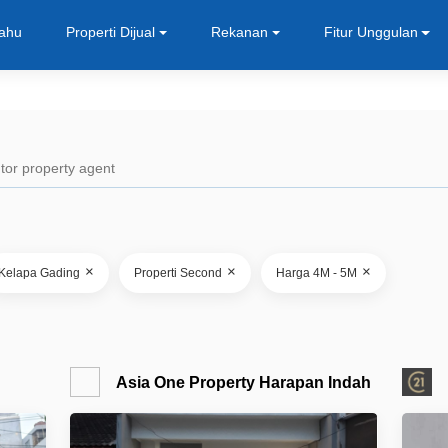
Tahu
Properti Dijual
Rekanan
Fitur Unggulan
×
×
×
Kelapa Gading
Properti Second
Harga 4M - 5M
Asia One Property Harapan Indah