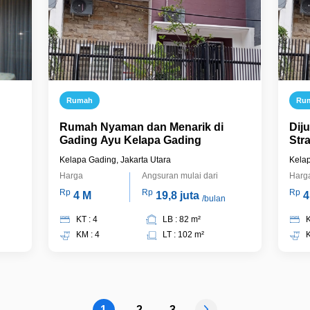
Rumah
Ru
Rumah Nyaman dan Menarik di
Dij
Gading Ayu Kelapa Gading
Str
Ayu
Kelapa Gading, Jakarta Utara
Kelap
Harga
Angsuran mulai dari
Harg
Rp
Rp
Rp
4 M
19,8 juta
4
/bulan
KT : 4
LB : 82 m²
K
KM : 4
LT : 102 m²
K
1
2
3