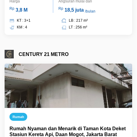
Harga
Angsuran mulai dari
Rp
Rp
3,8 M
18,5 juta
/bulan
KT : 3+1
LB : 217 m²
KM : 4
LT : 256 m²
CENTURY 21 METRO
Rumah
Rumah Nyaman dan Menarik di Taman Kota Deket
Stasiun Kereta Api, Daan Mogot, Jakarta Barat