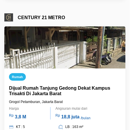
CENTURY 21 METRO
Rumah
Dijual Rumah Tanjung Gedong Dekat Kampus
Trisakti Di Jakarta Barat
Grogol Petamburan, Jakarta Barat
Harga
Angsuran mulai dari
Rp
Rp
3,8 M
18,8 juta
/bulan
KT : 5
LB : 163 m²