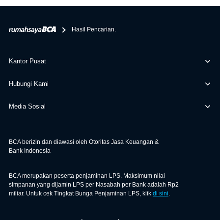
bertanggung jawab terhadap informasi yang rekanan
berikan selain yang bisa di verifikasi oleh BCA.
Hasil Pencarian.
Kantor Pusat
Hubungi Kami
Media Sosial
BCA berizin dan diawasi oleh Otoritas Jasa Keuangan &
Bank Indonesia
BCA merupakan peserta penjaminan LPS. Maksimum nilai
simpanan yang dijamin LPS per Nasabah per Bank adalah Rp2
miliar. Untuk cek Tingkat Bunga Penjaminan LPS, klik
di sini
.