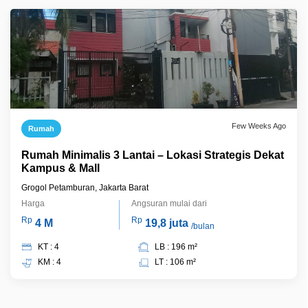
Few Weeks Ago
Rumah
Rumah Minimalis 3 Lantai – Lokasi Strategis Dekat
Kampus & Mall
Grogol Petamburan, Jakarta Barat
Harga
Angsuran mulai dari
Rp
Rp
4 M
19,8 juta
/bulan
KT : 4
LB : 196 m²
KM : 4
LT : 106 m²