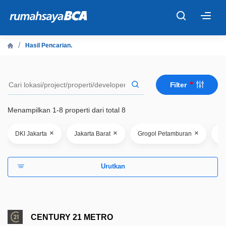
×
Hasil Pencarian.
Beranda
Filter
Cari Tahu
Menampilkan 1-8 properti dari total 8
Properti Dijual
×
×
×
DKI Jakarta
Jakarta Barat
Grogol Petamburan
Pr
Rekanan
Urutkan
Fitur Unggulan
© 2026 PT Bank Central Asia Tbk
CENTURY 21 METRO