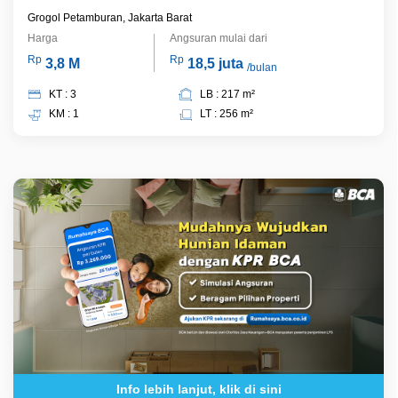
Grogol Petamburan, Jakarta Barat
Harga
Angsuran mulai dari
Rp
Rp
3,8 M
18,5 juta
/bulan
KT : 3
LB : 217 m²
KM : 1
LT : 256 m²
Info lebih lanjut, klik di sini