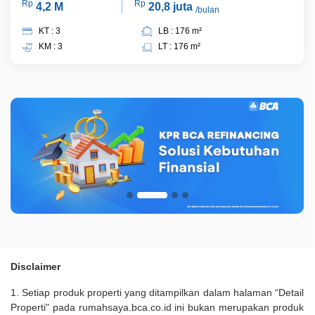
Rp
Rp
4,2 M
20,8 juta
/bulan
KT : 3
LB : 176 m²
KM : 3
LT : 176 m²
Disclaimer
1. Setiap produk properti yang ditampilkan dalam halaman “Detail
Properti" pada rumahsaya.bca.co.id ini bukan merupakan produk