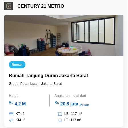
CENTURY 21 METRO
Rumah
Rumah Tanjung Duren Jakarta Barat
Grogol Petamburan, Jakarta Barat
Harga
Angsuran mulai dari
Rp
Rp
4,2 M
20,8 juta
/bulan
KT : 2
LB : 117 m²
KM : 3
LT : 117 m²