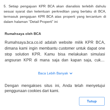
5. Setiap pengajuan KPR BCA akan dianalisis terlebih dahulu
sesuai syarat dan ketentuan perkreditan yang berlaku di BCA,
termasuk pengajuan KPR BCA atas properti yang tercantum di
dalam halaman “Detail Properti” ini
Rumahsaya oleh BCA
Rumahsaya.bca.co.id adalah website milik KPR BCA,
dimana kami ingin membantu customer untuk dapat one
stop solution KPR. Kamu bisa melakukan simulasi
angsuran KPR di mana saja dan kapan saja, cukup
kunjungi rumahsaya.bca.co.id. Jika membutuhkan
konsultasi mengenai KPR, maka ada layanan live chat
Baca Lebih Banyak
dengan Halo BCA yang siap membantu. Nah, tak hanya
memberikan keuntungan yang berlipat, persyaratan
Dengan mengakses situs ini, Anda telah menyetujui
pengajuan KPR BCA juga sangat mudah, kamu bisa cek
penggunaan cookies dari kami.
syaratnya di rumahsaya.bca.co.id. Apabila kamu bertanya
tentang properti disini BCA hanya sebagai pihak
Tutup
penghubung kamu dengan pihak lain, BCA tidak