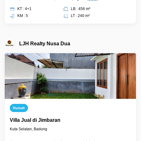
KT : 4+1
LB : 456 m²
KM : 5
LT : 240 m²
LJH Realty Nusa Dua
Rumah
Villa Jual di Jimbaran
Kuta Selatan, Badung