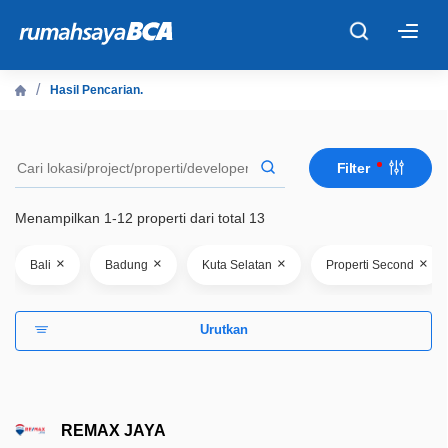
×
Hasil Pencarian.
Beranda
Filter
Cari Tahu
Menampilkan 1-12 properti dari total 13
Properti Dijual
×
×
×
×
Bali
Badung
Kuta Selatan
Properti Second
Rekanan
Urutkan
Fitur Unggulan
© 2026 PT Bank Central Asia Tbk
REMAX JAYA