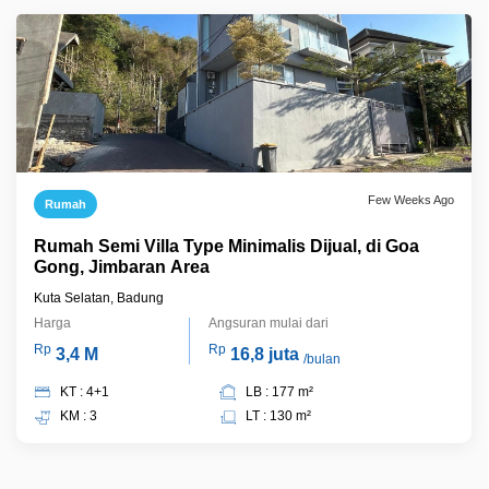
Few Weeks Ago
Rumah
Rumah Semi Villa Type Minimalis Dijual, di Goa
Gong, Jimbaran Area
Kuta Selatan, Badung
Harga
Angsuran mulai dari
Rp
Rp
3,4 M
16,8 juta
/bulan
KT : 4+1
LB : 177 m²
KM : 3
LT : 130 m²