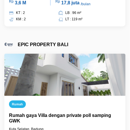
Rp
Rp
3,6 M
17,8 juta
/bulan
KT : 2
LB : 96 m²
KM : 2
LT : 119 m²
EPIC PROPERTY BALI
Rumah
Rumah gaya Villa dengan private poll samping
GWK
Kuta Selatan, Badung