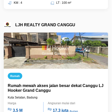
KM : 4
LT : 100 m²
LJH REALTY GRAND CANGGU
Rumah
Rumah mewah akses jalan besar dekat Canggu LJ
Hooker Grand Canggu
Kuta Selatan, Badung
Harga
Angsuran mulai dari
Rp
Rp
3,5 M
17,3 juta
/bulan