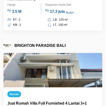
Harga
Angsuran mulai dari
Rp
Rp
3,5 M
17,3 juta
/bulan
KT : 2
LB : 125 m²
KM : 2
LT : 150 m²
BRIGHTON PARADISE BALI
Rumah
Jual Rumah Villa Full Furnished 4 Lantai 3+1