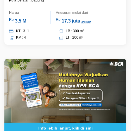
Kuta Selatan, Badung
Harga
Angsuran mulai dari
Rp
Rp
3,5 M
17,3 juta
/bulan
KT : 3+1
LB : 300 m²
KM : 4
LT : 200 m²
Info lebih lanjut, klik di sini