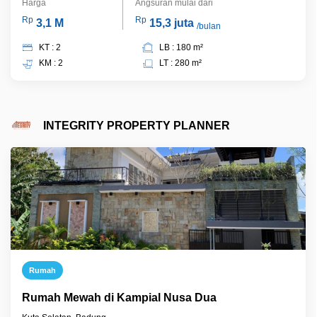
Harga
Angsuran mulai dari
Rp
Rp
3,1 M
15,3 juta
/bulan
KT : 2
LB : 180 m²
KM : 2
LT : 280 m²
INTEGRITY PROPERTY PLANNER
Rumah
Rumah Mewah di Kampial Nusa Dua