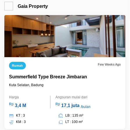
Gaia Property
Few Weeks Ago
Rumah
Summerfield Type Breeze Jimbaran
Kuta Selatan, Badung
Harga
Angsuran mulai dari
Rp
Rp
3,4 M
17,1 juta
/bulan
KT : 3
LB : 135 m²
KM : 3
LT : 100 m²