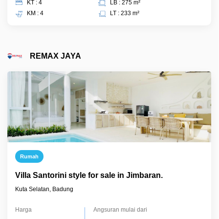
KT : 4
LB : 275 m²
KM : 4
LT : 233 m²
REMAX JAYA
Rumah
Villa Santorini style for sale in Jimbaran.
Kuta Selatan, Badung
Harga
Angsuran mulai dari