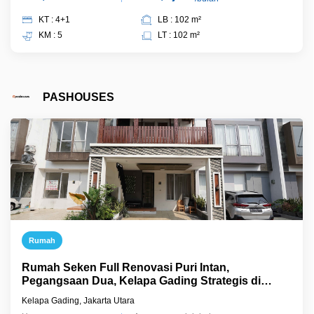
KT : 4+1
LB : 102 m²
KM : 5
LT : 102 m²
PASHOUSES
Rumah
Rumah Seken Full Renovasi Puri Intan,
Pegangsaan Dua, Kelapa Gading Strategis di
Kelapa Gading Bisa KPR Terima Jadi, J5821
Kelapa Gading, Jakarta Utara