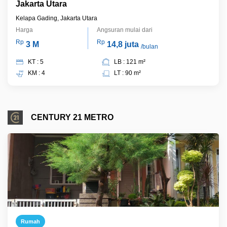
Jakarta Utara
Kelapa Gading, Jakarta Utara
Harga
Angsuran mulai dari
Rp
Rp
3 M
14,8 juta
/bulan
KT : 5
LB : 121 m²
KM : 4
LT : 90 m²
CENTURY 21 METRO
Rumah