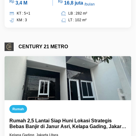
Rp
Rp
3,4 M
16,8 juta
/bulan
KT : 5+1
LB : 282 m²
KM : 3
LT : 102 m²
CENTURY 21 METRO
Rumah
Rumah 2,5 Lantai Siap Huni Lokasi Strategis
Bebas Banjir di Janur Asri, Kelapa Gading, Jakarta
Utara
Kelapa Gading, Jakarta Utara