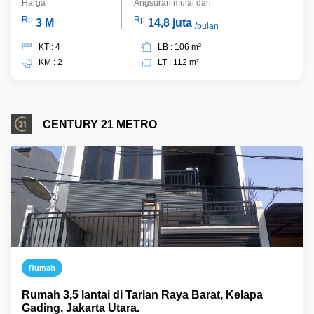
Harga
Angsuran mulai dari
Rp
Rp
3 M
14,8 juta
/bulan
KT : 4
LB : 106 m²
KM : 2
LT : 112 m²
CENTURY 21 METRO
Rumah
Rumah 3,5 lantai di Tarian Raya Barat, Kelapa
Gading, Jakarta Utara.