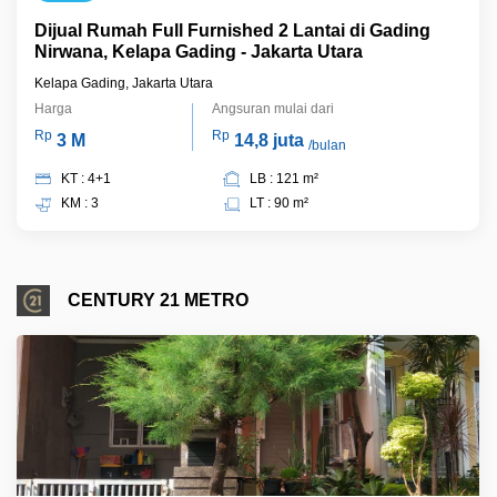
Dijual Rumah Full Furnished 2 Lantai di Gading
Nirwana, Kelapa Gading - Jakarta Utara
Kelapa Gading, Jakarta Utara
Harga
Angsuran mulai dari
Rp
Rp
3 M
14,8 juta
/bulan
KT : 4+1
LB : 121 m²
KM : 3
LT : 90 m²
CENTURY 21 METRO