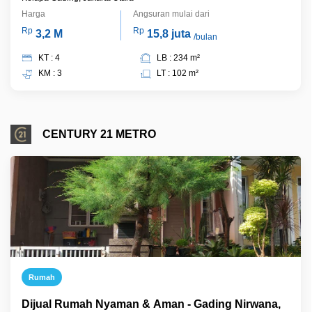
Harga
Angsuran mulai dari
Rp
Rp
3,2 M
15,8 juta
/bulan
KT : 4
LB : 234 m²
KM : 3
LT : 102 m²
CENTURY 21 METRO
Rumah
Dijual Rumah Nyaman & Aman - Gading Nirwana,