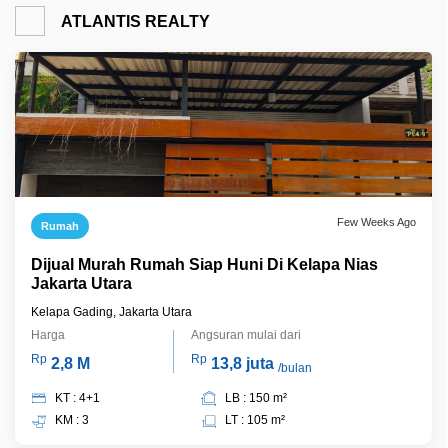
ATLANTIS REALTY
Few Weeks Ago
Rumah
Dijual Murah Rumah Siap Huni Di Kelapa Nias
Jakarta Utara
Kelapa Gading, Jakarta Utara
Harga
Angsuran mulai dari
Rp
Rp
2,8 M
13,8 juta
/bulan
KT : 4+1
LB : 150 m²
KM : 3
LT : 105 m²