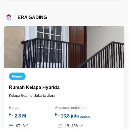
ERA GADING
Rumah
Rumah Kelapa Hybrida
Kelapa Gading, Jakarta Utara
Harga
Angsuran mulai dari
Rp
Rp
2,8 M
13,8 juta
/bulan
KT : 3+1
LB : 138 m²