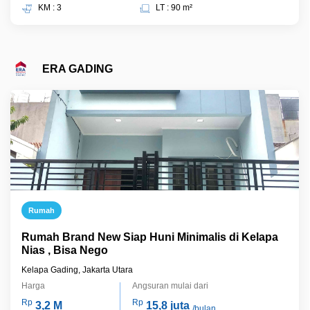
KM : 3
LT : 90 m²
ERA GADING
Rumah
Rumah Brand New Siap Huni Minimalis di Kelapa
Nias , Bisa Nego
Kelapa Gading, Jakarta Utara
Harga
Angsuran mulai dari
Rp
Rp
3,2 M
15,8 juta
/bulan