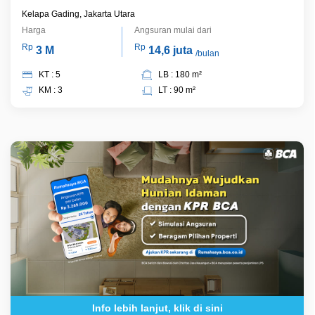
Kelapa Gading, Jakarta Utara
Harga
Angsuran mulai dari
Rp
Rp
3 M
14,6 juta
/bulan
KT : 5
LB : 180 m²
KM : 3
LT : 90 m²
Info lebih lanjut, klik di sini