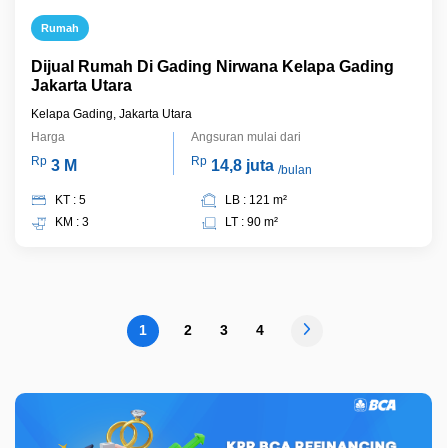
Rumah
Dijual Rumah Di Gading Nirwana Kelapa Gading
Jakarta Utara
Kelapa Gading, Jakarta Utara
Harga
Angsuran mulai dari
Rp
Rp
3 M
14,8 juta
/bulan
KT : 5
LB : 121 m²
KM : 3
LT : 90 m²
1
2
3
4