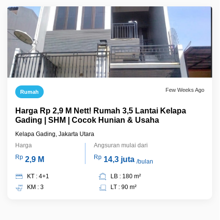
Few Weeks Ago
Rumah
Harga Rp 2,9 M Nett! Rumah 3,5 Lantai Kelapa
Gading | SHM | Cocok Hunian & Usaha
Kelapa Gading, Jakarta Utara
Harga
Angsuran mulai dari
Rp
Rp
2,9 M
14,3 juta
/bulan
KT : 4+1
LB : 180 m²
KM : 3
LT : 90 m²