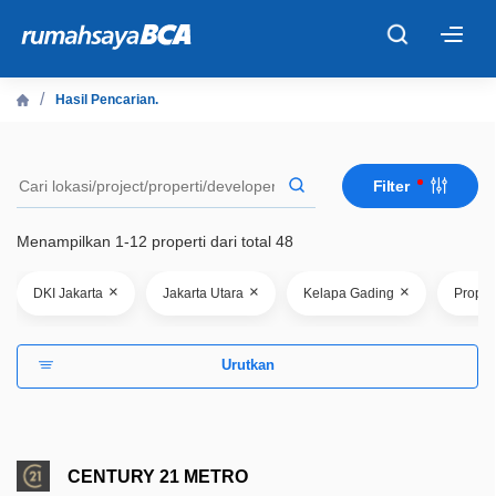
×
Hasil Pencarian.
Beranda
Filter
Cari Tahu
Menampilkan 1-12 properti dari total 48
Properti Dijual
×
×
×
DKI Jakarta
Jakarta Utara
Kelapa Gading
Proper
Rekanan
Urutkan
Fitur Unggulan
© 2026 PT Bank Central Asia Tbk
CENTURY 21 METRO