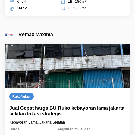
KT : 4
LB : 180 m²
KM : 2
LT : 205 m²
Remax Maxima
Ruko/rukan
Jual Cepat harga BU Ruko kebayoran lama jakarta
selatan lokasi strategis
Kebayoran Lama, Jakarta Selatan
Harga
Angsuran mulai dari