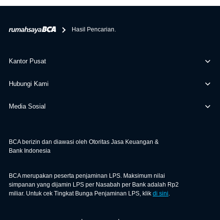
bertanggung jawab terhadap informasi yang rekanan
berikan selain yang bisa di verifikasi oleh BCA.
Hasil Pencarian.
Kantor Pusat
Hubungi Kami
Media Sosial
BCA berizin dan diawasi oleh Otoritas Jasa Keuangan &
Bank Indonesia
BCA merupakan peserta penjaminan LPS. Maksimum nilai
simpanan yang dijamin LPS per Nasabah per Bank adalah Rp2
miliar. Untuk cek Tingkat Bunga Penjaminan LPS, klik
di sini
.