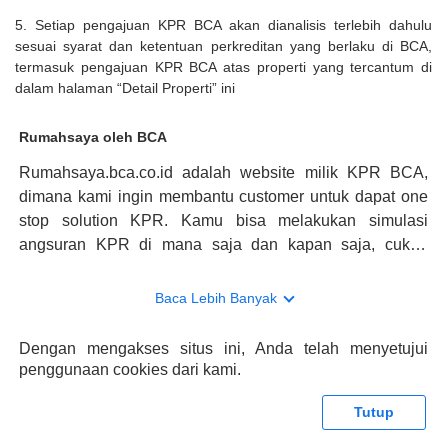
5. Setiap pengajuan KPR BCA akan dianalisis terlebih dahulu
sesuai syarat dan ketentuan perkreditan yang berlaku di BCA,
termasuk pengajuan KPR BCA atas properti yang tercantum di
dalam halaman “Detail Properti” ini
Rumahsaya oleh BCA
Rumahsaya.bca.co.id adalah website milik KPR BCA,
dimana kami ingin membantu customer untuk dapat one
stop solution KPR. Kamu bisa melakukan simulasi
angsuran KPR di mana saja dan kapan saja, cukup
kunjungi rumahsaya.bca.co.id. Jika membutuhkan
konsultasi mengenai KPR, maka ada layanan live chat
Baca Lebih Banyak
dengan Halo BCA yang siap membantu. Nah, tak hanya
memberikan keuntungan yang berlipat, persyaratan
Dengan mengakses situs ini, Anda telah menyetujui
pengajuan KPR BCA juga sangat mudah, kamu bisa cek
penggunaan cookies dari kami.
syaratnya di rumahsaya.bca.co.id. Apabila kamu bertanya
tentang properti disini BCA hanya sebagai pihak
Tutup
penghubung kamu dengan pihak lain, BCA tidak