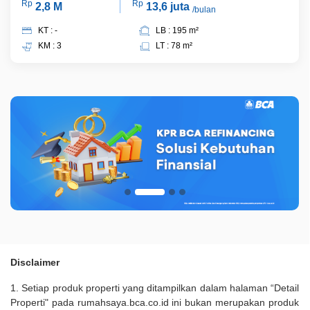
Rp
Rp
2,8 M
13,6 juta
/bulan
KT : -
LB : 195 m²
KM : 3
LT : 78 m²
Disclaimer
1. Setiap produk properti yang ditampilkan dalam halaman “Detail
Properti" pada rumahsaya.bca.co.id ini bukan merupakan produk