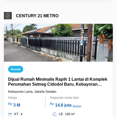
CENTURY 21 METRO
Rumah
Dijual Rumah Minimalis Rapih 1 Lantai di Komplek
Perumahan Setneg Cidodol Baru, Kebayoran
Lama - Jakarta Selatan
Kebayoran Lama, Jakarta Selatan
Harga
Angsuran mulai dari
Rp
Rp
3 M
14,8 juta
/bulan
KT : 4
LB : 180 m²