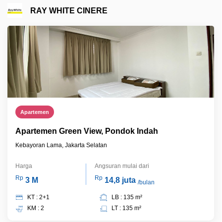
RAY WHITE CINERE
Apartemen
Apartemen Green View, Pondok Indah
Kebayoran Lama, Jakarta Selatan
Harga
Angsuran mulai dari
Rp
Rp
3 M
14,8 juta
/bulan
KT : 2+1
LB : 135 m²
KM : 2
LT : 135 m²