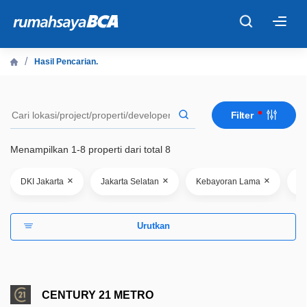
×
Hasil Pencarian.
Beranda
Filter
Cari Tahu
Menampilkan 1-8 properti dari total 8
Properti Dijual
×
×
×
DKI Jakarta
Jakarta Selatan
Kebayoran Lama
Pr
Rekanan
Urutkan
Fitur Unggulan
© 2026 PT Bank Central Asia Tbk
CENTURY 21 METRO