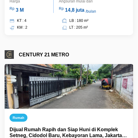
Harga
Angsuran mulai dari
Rp
Rp
3 M
14,8 juta
/bulan
KT : 4
LB : 180 m²
KM : 2
LT : 205 m²
CENTURY 21 METRO
Rumah
Dijual Rumah Rapih dan Siap Huni di Komplek
Setneg, Cidodol Baru, Kebayoran Lama, Jakarta