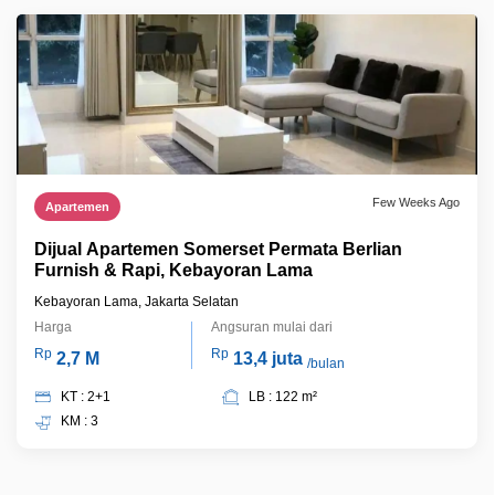
Few Weeks Ago
Apartemen
Dijual Apartemen Somerset Permata Berlian
Furnish & Rapi, Kebayoran Lama
Kebayoran Lama, Jakarta Selatan
Harga
Angsuran mulai dari
Rp
Rp
2,7 M
13,4 juta
/bulan
KT : 2+1
LB : 122 m²
KM : 3