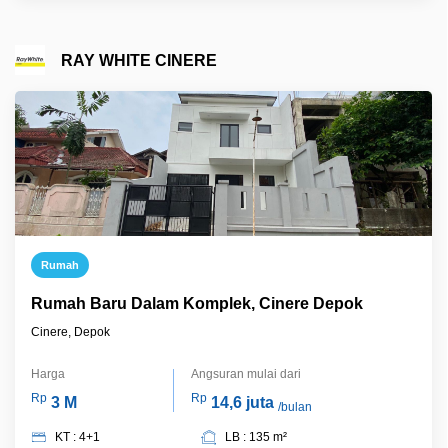
RAY WHITE CINERE
Rumah
Rumah Baru Dalam Komplek, Cinere Depok
Cinere, Depok
Harga
Angsuran mulai dari
Rp
Rp
3 M
14,6 juta
/bulan
KT : 4+1
LB : 135 m²