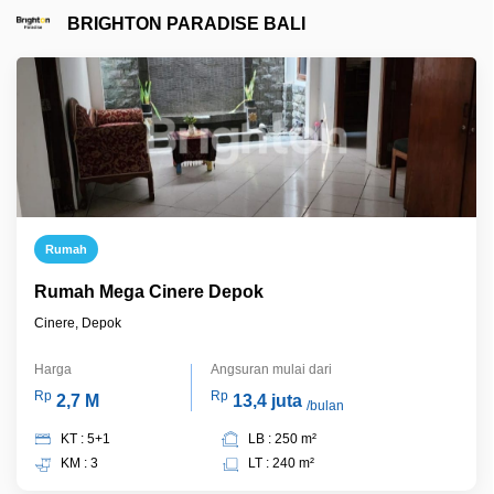
BRIGHTON PARADISE BALI
Rumah
Rumah Mega Cinere Depok
Cinere, Depok
Harga
Angsuran mulai dari
Rp
Rp
2,7 M
13,4 juta
/bulan
KT : 5+1
LB : 250 m²
KM : 3
LT : 240 m²