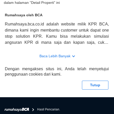
dalam halaman “Detail Properti” ini
Rumahsaya oleh BCA
Rumahsaya.bca.co.id adalah website milik KPR BCA,
dimana kami ingin membantu customer untuk dapat one
stop solution KPR. Kamu bisa melakukan simulasi
angsuran KPR di mana saja dan kapan saja, cukup
kunjungi rumahsaya.bca.co.id. Jika membutuhkan
konsultasi mengenai KPR, maka ada layanan live chat
Baca Lebih Banyak
dengan Halo BCA yang siap membantu. Nah, tak hanya
memberikan keuntungan yang berlipat, persyaratan
Dengan mengakses situs ini, Anda telah menyetujui
pengajuan KPR BCA juga sangat mudah, kamu bisa cek
penggunaan cookies dari kami.
syaratnya di rumahsaya.bca.co.id. Apabila kamu bertanya
tentang properti disini BCA hanya sebagai pihak
Tutup
penghubung kamu dengan pihak lain, BCA tidak
bertanggung jawab terhadap informasi yang rekanan
berikan selain yang bisa di verifikasi oleh BCA.
Hasil Pencarian.