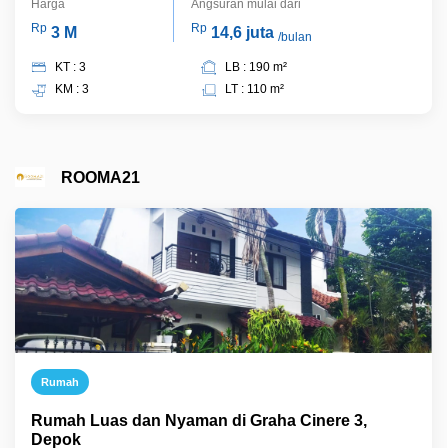
Harga
Angsuran mulai dari
Rp
Rp
3 M
14,6 juta
/bulan
KT : 3
LB : 190 m²
KM : 3
LT : 110 m²
ROOMA21
Rumah
Rumah Luas dan Nyaman di Graha Cinere 3,
Depok