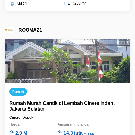
KM : 4
LT : 200 m²
ROOMA21
Rumah
Rumah Murah Cantik di Lembah Cinere Indah,
Jakarta Selatan
Cinere, Depok
Harga
Angsuran mulai dari
Rp
Rp
2,9 M
14,3 juta
/bulan