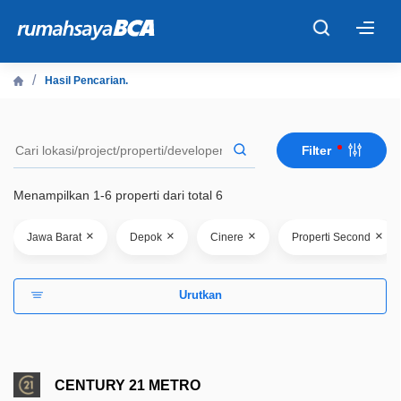
×
Hasil Pencarian.
Beranda
Filter
Cari Tahu
Menampilkan 1-6 properti dari total 6
Properti Dijual
×
×
×
×
Jawa Barat
Depok
Cinere
Properti Second
Rekanan
Urutkan
Fitur Unggulan
© 2026 PT Bank Central Asia Tbk
CENTURY 21 METRO