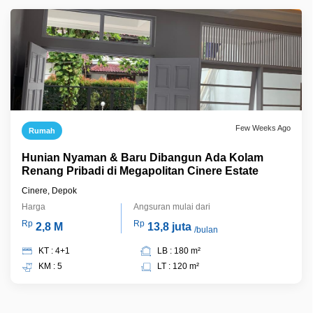
Few Weeks Ago
Rumah
Hunian Nyaman & Baru Dibangun Ada Kolam
Renang Pribadi di Megapolitan Cinere Estate
Cinere, Depok
Harga
Angsuran mulai dari
Rp
Rp
2,8 M
13,8 juta
/bulan
KT : 4+1
LB : 180 m²
KM : 5
LT : 120 m²