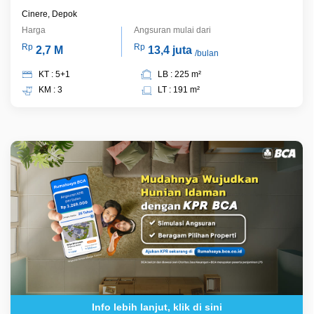
Cinere, Depok
Harga
Angsuran mulai dari
Rp
Rp
2,7 M
13,4 juta
/bulan
KT : 5+1
LB : 225 m²
KM : 3
LT : 191 m²
Info lebih lanjut, klik di sini