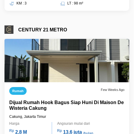
KM : 3
LT : 98 m²
CENTURY 21 METRO
Few Weeks Ago
Rumah
Dijual Rumah Hook Bagus Siap Huni Di Maison De
Wisteria Cakung
Cakung, Jakarta Timur
Harga
Angsuran mulai dari
Rp
Rp
2,8 M
13,6 juta
/bulan