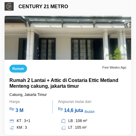
CENTURY 21 METRO
Few Weeks Ago
Rumah
Rumah 2 Lantai + Attic di Costaria Ettic Metland
Menteng cakung, jakarta timur
Cakung, Jakarta Timur
Harga
Angsuran mulai dari
Rp
Rp
3 M
14,6 juta
/bulan
KT : 3+1
LB : 108 m²
KM : 3
LT : 105 m²