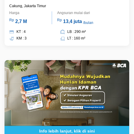
Cakung, Jakarta Timur
Harga
Angsuran mulai dari
Rp
Rp
2,7 M
13,4 juta
/bulan
KT : 4
LB : 290 m²
KM : 3
LT : 160 m²
Info lebih lanjut, klik di sini