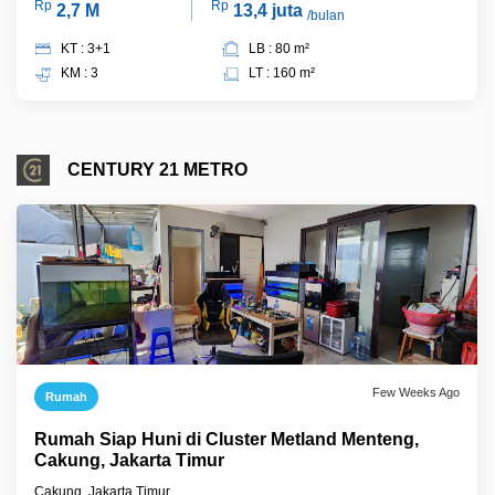
Rp
Rp
2,7 M
13,4 juta
/bulan
KT : 3+1
LB : 80 m²
KM : 3
LT : 160 m²
CENTURY 21 METRO
Few Weeks Ago
Rumah
Rumah Siap Huni di Cluster Metland Menteng,
Cakung, Jakarta Timur
Cakung, Jakarta Timur