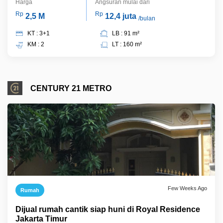
Harga
Angsuran mulai dari
Rp
Rp
2,5 M
12,4 juta
/bulan
KT : 3+1
LB : 91 m²
KM : 2
LT : 160 m²
CENTURY 21 METRO
Few Weeks Ago
Rumah
Dijual rumah cantik siap huni di Royal Residence
Jakarta Timur