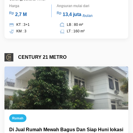
Harga
Angsuran mulai dari
Rp
Rp
2,7 M
13,4 juta
/bulan
KT : 3+1
LB : 80 m²
KM : 3
LT : 160 m²
CENTURY 21 METRO
Rumah
Di Jual Rumah Mewah Bagus Dan Siap Huni lokasi