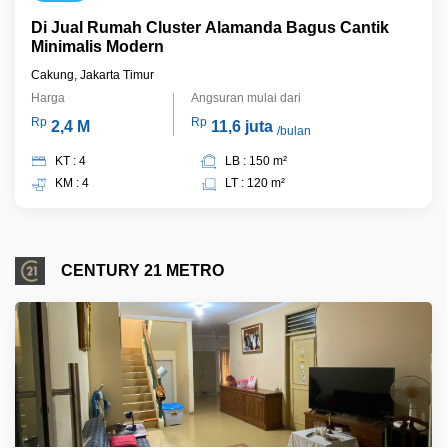
Di Jual Rumah Cluster Alamanda Bagus Cantik
Minimalis Modern
Cakung, Jakarta Timur
Harga
Angsuran mulai dari
Rp
Rp
2,4 M
11,6 juta
/bulan
KT : 4
LB : 150 m²
KM : 4
LT : 120 m²
CENTURY 21 METRO