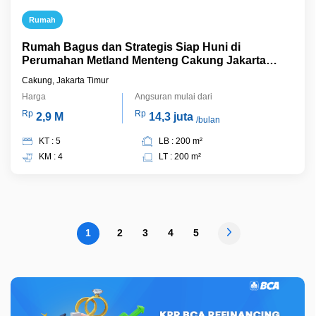
Rumah
Rumah Bagus dan Strategis Siap Huni di
Perumahan Metland Menteng Cakung Jakarta
Timur
Cakung, Jakarta Timur
Harga
Angsuran mulai dari
Rp
Rp
2,9 M
14,3 juta
/bulan
KT : 5
LB : 200 m²
KM : 4
LT : 200 m²
1
2
3
4
5