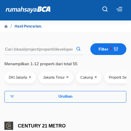
×
Hasil Pencarian.
Beranda
Filter
Cari Tahu
Menampilkan 1-12 properti dari total 55
Properti Dijual
×
×
×
DKI Jakarta
Jakarta Timur
Cakung
Properti Sec
Rekanan
Urutkan
Fitur Unggulan
© 2026 PT Bank Central Asia Tbk
CENTURY 21 METRO