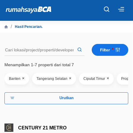
×
Hasil Pencarian.
Beranda
Filter
Cari Tahu
Menampilkan 1-7 properti dari total 7
Properti Dijual
×
×
×
Banten
Tangerang Selatan
Ciputat Timur
Proper
Rekanan
Urutkan
Fitur Unggulan
© 2026 PT Bank Central Asia Tbk
CENTURY 21 METRO