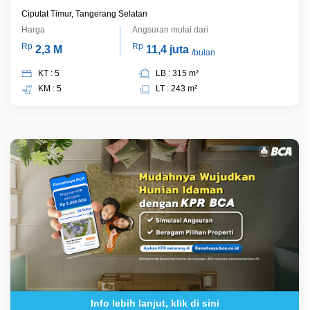
Ciputat Timur, Tangerang Selatan
Harga
Angsuran mulai dari
Rp
Rp
2,3 M
11,4 juta
/bulan
KT : 5
LB : 315 m²
KM : 5
LT : 243 m²
Info lebih lanjut, klik di sini