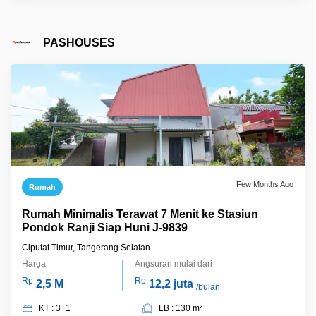
PASHOUSES
Few Months Ago
Rumah
Rumah Minimalis Terawat 7 Menit ke Stasiun
Pondok Ranji Siap Huni J-9839
Ciputat Timur, Tangerang Selatan
Harga
Angsuran mulai dari
Rp
Rp
2,5 M
12,2 juta
/bulan
KT : 3+1
LB : 130 m²