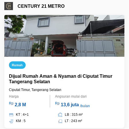
CENTURY 21 METRO
Rumah
Dijual Rumah Aman & Nyaman di Ciputat Timur
Tangerang Selatan
Ciputat Timur, Tangerang Selatan
Harga
Angsuran mulai dari
Rp
Rp
2,8 M
13,6 juta
/bulan
KT : 4+1
LB : 315 m²
KM : 5
LT : 243 m²