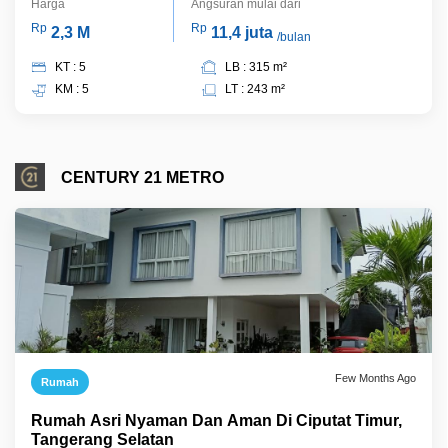
Harga
Angsuran mulai dari
Rp
Rp
2,3 M
11,4 juta
/bulan
KT : 5
LB : 315 m²
KM : 5
LT : 243 m²
CENTURY 21 METRO
Few Months Ago
Rumah
Rumah Asri Nyaman Dan Aman Di Ciputat Timur,
Tangerang Selatan