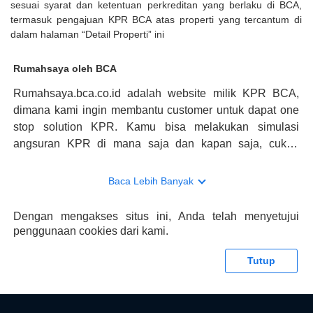
sesuai syarat dan ketentuan perkreditan yang berlaku di BCA,
termasuk pengajuan KPR BCA atas properti yang tercantum di
dalam halaman “Detail Properti” ini
Rumahsaya oleh BCA
Rumahsaya.bca.co.id adalah website milik KPR BCA,
dimana kami ingin membantu customer untuk dapat one
stop solution KPR. Kamu bisa melakukan simulasi
angsuran KPR di mana saja dan kapan saja, cukup
kunjungi rumahsaya.bca.co.id. Jika membutuhkan
konsultasi mengenai KPR, maka ada layanan live chat
Baca Lebih Banyak
dengan Halo BCA yang siap membantu. Nah, tak hanya
memberikan keuntungan yang berlipat, persyaratan
Dengan mengakses situs ini, Anda telah menyetujui
pengajuan KPR BCA juga sangat mudah, kamu bisa cek
penggunaan cookies dari kami.
syaratnya di rumahsaya.bca.co.id. Apabila kamu bertanya
tentang properti disini BCA hanya sebagai pihak
Tutup
penghubung kamu dengan pihak lain, BCA tidak
bertanggung jawab terhadap informasi yang rekanan
berikan selain yang bisa di verifikasi oleh BCA.