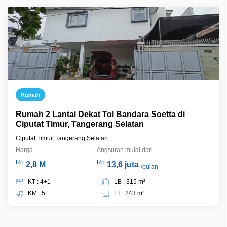
Rumah
Rumah 2 Lantai Dekat Tol Bandara Soetta di
Ciputat Timur, Tangerang Selatan
Ciputat Timur, Tangerang Selatan
Harga
Angsuran mulai dari
Rp
Rp
2,8 M
13,6 juta
/bulan
KT : 4+1
LB : 315 m²
KM : 5
LT : 243 m²