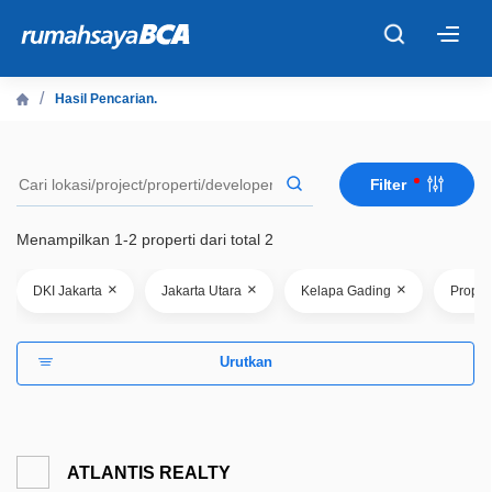
×
Hasil Pencarian.
Beranda
Filter
Cari Tahu
Menampilkan 1-2 properti dari total 2
Properti Dijual
×
×
×
DKI Jakarta
Jakarta Utara
Kelapa Gading
Proper
Rekanan
Urutkan
Fitur Unggulan
© 2026 PT Bank Central Asia Tbk
ATLANTIS REALTY