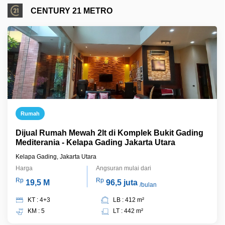
CENTURY 21 METRO
Rumah
Dijual Rumah Mewah 2lt di Komplek Bukit Gading
Mediterania - Kelapa Gading Jakarta Utara
Kelapa Gading, Jakarta Utara
Harga
Angsuran mulai dari
Rp
Rp
19,5 M
96,5 juta
/bulan
KT : 4+3
LB : 412 m²
KM : 5
LT : 442 m²