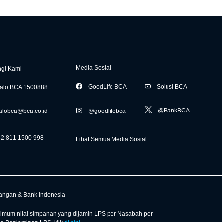
Media Sosial
gi Kami
GoodLife BCA
Solusi BCA
alo BCA 1500888
@BankBCA
alobca@bca.co.id
@goodlifebca
62 811 1500 998
Lihat Semua Media Sosial
uangan & Bank Indonesia
mum nilai simpanan yang dijamin LPS per Nasabah per