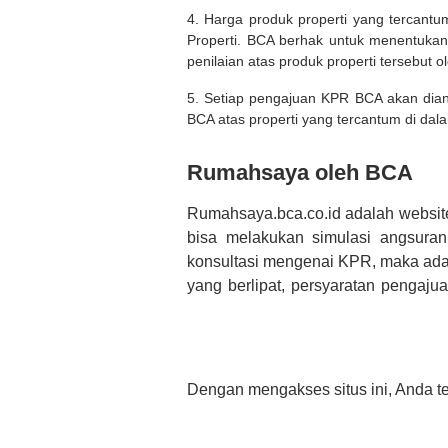
4. Harga produk properti yang tercantu
Properti. BCA berhak untuk menentukan
penilaian atas produk properti tersebut o
5. Setiap pengajuan KPR BCA akan diana
BCA atas properti yang tercantum di dala
Rumahsaya oleh BCA
Rumahsaya.bca.co.id adalah websit
bisa melakukan simulasi angsura
konsultasi mengenai KPR, maka ada
yang berlipat, persyaratan pengaj
bertanya tentang properti disini B
informasi yang rekanan berikan selai
Dengan mengakses situs ini, Anda t