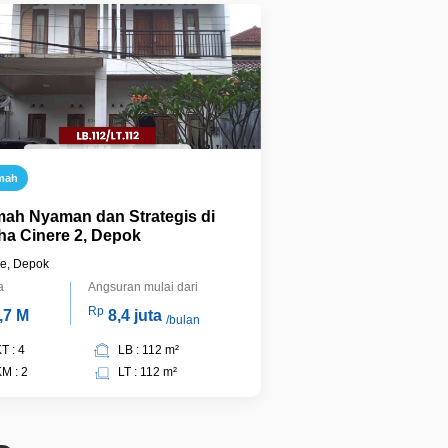
mah
ah Nyaman dan Strategis di
ha Cinere 2, Depok
re, Depok
a
Angsuran mulai dari
Rp
,7 M
8,4 juta
/bulan
T : 4
LB : 112 m²
M : 2
LT : 112 m²