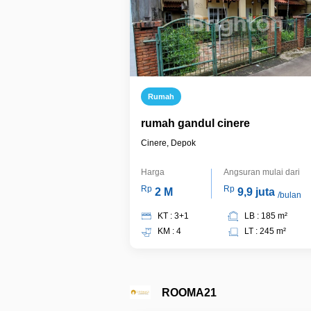
Rumah
rumah gandul cinere
Cinere, Depok
Harga
Angsuran mulai dari
Rp
Rp
2 M
9,9 juta
/bulan
KT : 3+1
LB : 185 m²
KM : 4
LT : 245 m²
ROOMA21