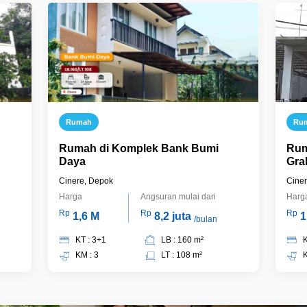
Rumah
Ru
Rumah di Komplek Bank Bumi
Rum
Daya
Gra
Cinere, Depok
Cine
Harga
Angsuran mulai dari
Harg
Rp
Rp
Rp
1,6 M
8,2 juta
1
/bulan
KT : 3+1
LB : 160 m²
K
KM : 3
LT : 108 m²
K