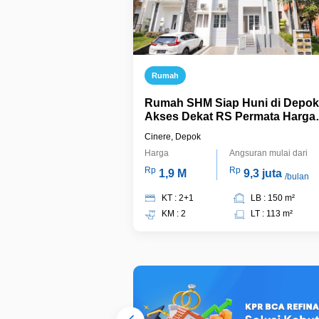
Rumah
Rumah SHM Siap Huni di Depok
Akses Dekat RS Permata Harga
Nego J-9652
Cinere, Depok
Harga
Angsuran mulai dari
Rp
Rp
1,9 M
9,3 juta
/bulan
KT : 2+1
LB : 150 m²
KM : 2
LT : 113 m²