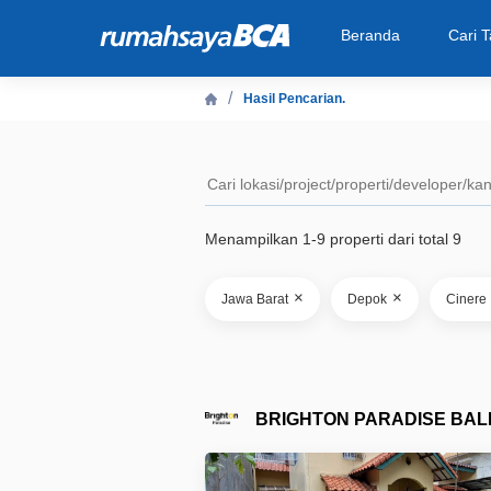
Beranda
Cari 
Hasil Pencarian.
Beranda
Cari Tahu
Menampilkan 1-9 properti dari total 9
Properti Dijual
×
×
Jawa Barat
Depok
Cinere
Rekanan
Fitur Unggulan
BRIGHTON PARADISE BAL
© 2026 PT Bank Central Asia Tbk