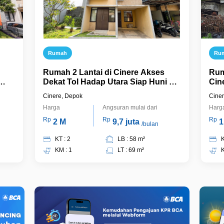
Rumah
Ru
Rumah 2 Lantai di Cinere Akses
Rum
Dekat Tol Hadap Utara Siap Huni J-
Cin
22771
Cinere, Depok
Cine
Harga
Angsuran mulai dari
Harg
Rp
Rp
Rp
2 M
9,7 juta
1
/bulan
KT : 2
LB : 58 m²
K
KM : 1
LT : 69 m²
K