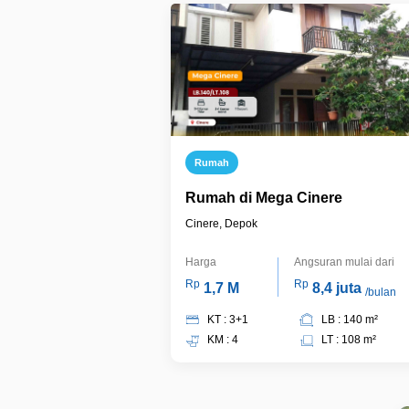
Rumah
Rumah di Mega Cinere
Cinere, Depok
Harga
Angsuran mulai dari
Rp
Rp
1,7 M
8,4 juta
/bulan
KT : 3+1
LB : 140 m²
KM : 4
LT : 108 m²