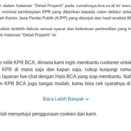
m dalam halaman “Detail Properti” pada rumahsaya.bca.co.id ini me
 nominal pembiayaan KPR yang diberikan kepada calon debitur ant
leh Kantor Jasa Penilai Publik (KJPP) yang ditunjuk dan hasil analisis 
lisis terlebih dahulu sesuai syarat dan ketentuan perkreditan yang
m halaman “Detail Properti” ini
e milik KPR BCA, dimana kami ingin membantu customer untuk
n KPR di mana saja dan kapan saja, cukup kunjungi rumah
 layanan live chat dengan Halo BCA yang siap membantu. Na
uan KPR BCA juga sangat mudah, kamu bisa cek syaratnya di
CA hanya sebagai pihak penghubung kamu dengan pihak lain, B
n yang bisa di verifikasi oleh BCA.
Baca Lebih Banyak
elah menyetujui penggunaan cookies dari kami.