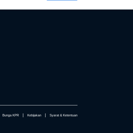
|
|
Bunga KPR
Kebijakan
Syarat & Ketentuan