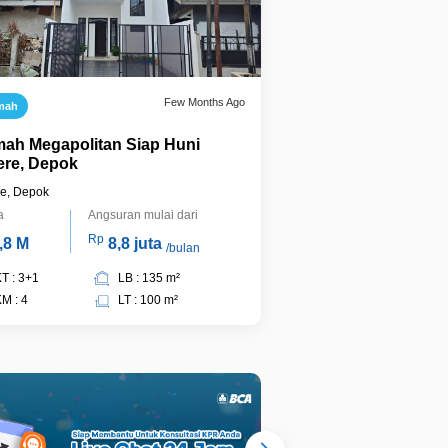
Few Months Ago
mah
ah Megapolitan Siap Huni
ere, Depok
re, Depok
a
Angsuran mulai dari
Rp
,8 M
8,8 juta
/bulan
T : 3+1
LB : 135 m²
M : 4
LT : 100 m²