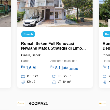
Rumah
Ru
Rumah Seken Full Renovasi
Rum
Newland Matoa Strategis di Limo
Dep
Bisa KPR Terima Jadi, J17959
Cinere, Depok
Cine
Harga
Angsuran mulai dari
Harg
Rp
Rp
Rp
1,6 M
8,1 juta
1
/bulan
KT : 3+2
LB : 95 m²
K
KM : 2
LT : 84 m²
K
ROOMA21