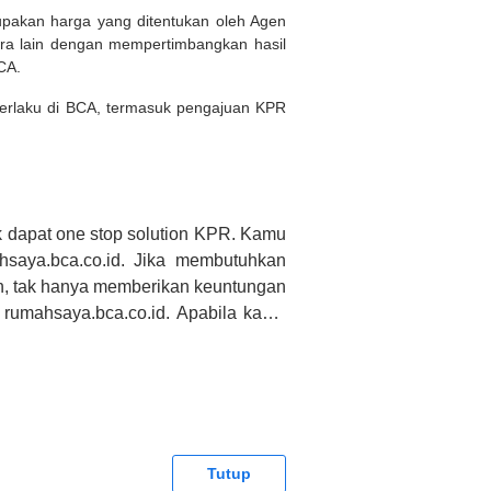
rupakan harga yang ditentukan oleh Agen
ara lain dengan mempertimbangkan hasil
BCA.
 berlaku di BCA, termasuk pengajuan KPR
 dapat one stop solution KPR. Kamu
saya.bca.co.id. Jika membutuhkan
h, tak hanya memberikan keuntungan
 rumahsaya.bca.co.id. Apabila kamu
CA tidak bertanggung jawab terhadap
Tutup