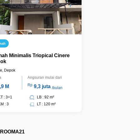
mah
ah Minimalis Triopical Cinere
ok
re, Depok
a
Angsuran mulai dari
Rp
,9 M
9,3 juta
/bulan
T : 3+1
LB : 92 m²
M : 3
LT : 120 m²
ROOMA21