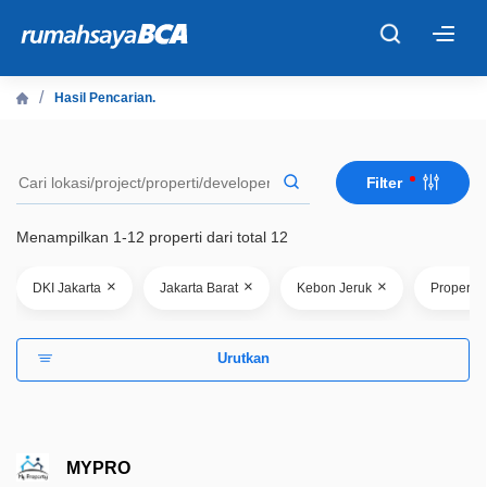
×
Hasil Pencarian.
Beranda
Filter
Cari Tahu
Menampilkan 1-12 properti dari total 12
Properti Dijual
×
×
×
DKI Jakarta
Jakarta Barat
Kebon Jeruk
Properti
Rekanan
Urutkan
Fitur Unggulan
© 2026 PT Bank Central Asia Tbk
MYPRO