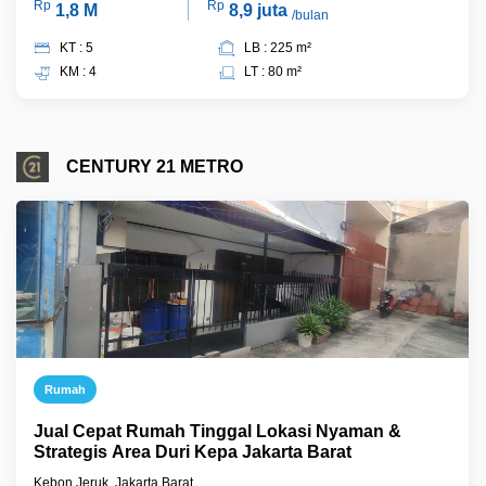
Rp
Rp
1,8 M
8,9 juta
/bulan
KT : 5
LB : 225 m²
KM : 4
LT : 80 m²
CENTURY 21 METRO
Rumah
Jual Cepat Rumah Tinggal Lokasi Nyaman &
Strategis Area Duri Kepa Jakarta Barat
Kebon Jeruk, Jakarta Barat