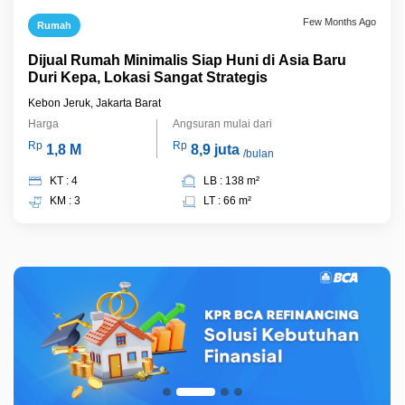
Few Months Ago
Rumah
Dijual Rumah Minimalis Siap Huni di Asia Baru
Duri Kepa, Lokasi Sangat Strategis
Kebon Jeruk, Jakarta Barat
Harga
Angsuran mulai dari
Rp
Rp
1,8 M
8,9 juta
/bulan
KT : 4
LB : 138 m²
KM : 3
LT : 66 m²