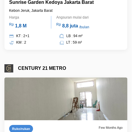
Sunrise Garden Kedoya Jakarta Barat
Kebon Jeruk, Jakarta Barat
Harga
Angsuran mulai dari
Rp
Rp
1,8 M
8,8 juta
/bulan
KT : 2+1
LB : 94 m²
KM : 2
LT : 59 m²
CENTURY 21 METRO
Few Months Ago
Ruko/rukan