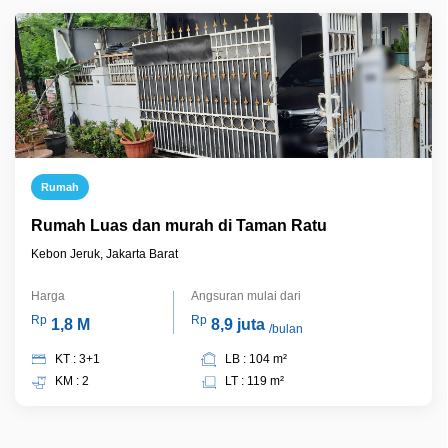
Rumah
Rumah Luas dan murah di Taman Ratu
Kebon Jeruk, Jakarta Barat
Harga
Angsuran mulai dari
Rp
Rp
1,8 M
8,9 juta
/bulan
KT : 3+1
LB : 104 m²
KM : 2
LT : 119 m²