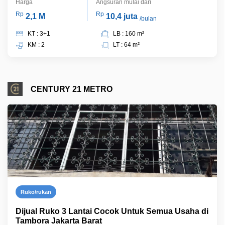
Harga
Angsuran mulai dari
Rp
Rp
2,1 M
10,4 juta
/bulan
KT : 3+1
LB : 160 m²
KM : 2
LT : 64 m²
CENTURY 21 METRO
Ruko/rukan
Dijual Ruko 3 Lantai Cocok Untuk Semua Usaha di
Tambora Jakarta Barat