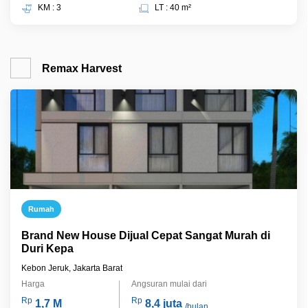
KM : 3
LT : 40 m²
Remax Harvest
Rumah
Brand New House Dijual Cepat Sangat Murah di
Duri Kepa
Kebon Jeruk, Jakarta Barat
Harga
Angsuran mulai dari
Rp
Rp
1,7 M
8,4 juta
/bulan