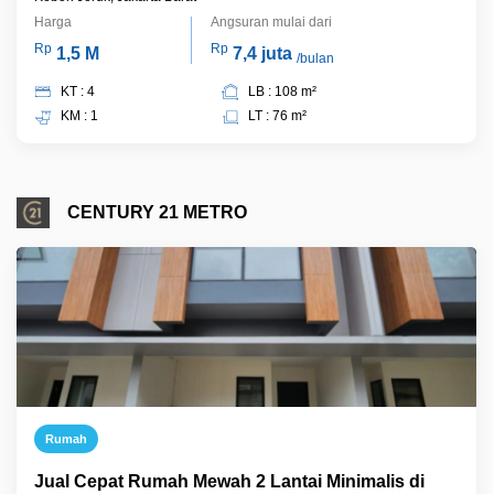
Harga
Angsuran mulai dari
Rp
Rp
1,5 M
7,4 juta
/bulan
KT : 4
LB : 108 m²
KM : 1
LT : 76 m²
CENTURY 21 METRO
Rumah
Jual Cepat Rumah Mewah 2 Lantai Minimalis di