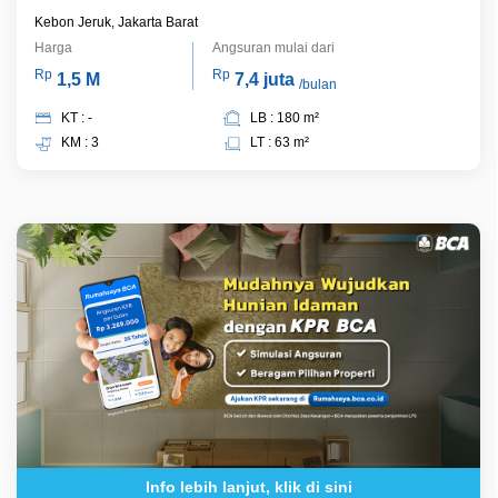
Kebon Jeruk, Jakarta Barat
Harga
Angsuran mulai dari
Rp
Rp
1,5 M
7,4 juta
/bulan
KT : -
LB : 180 m²
KM : 3
LT : 63 m²
Info lebih lanjut, klik di sini