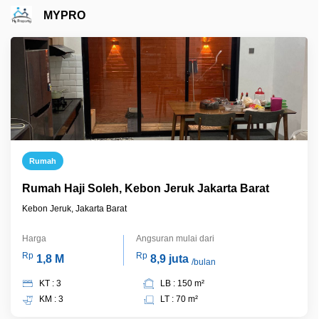
MYPRO
Rumah
Rumah Haji Soleh, Kebon Jeruk Jakarta Barat
Kebon Jeruk, Jakarta Barat
Harga
Angsuran mulai dari
Rp
Rp
1,8 M
8,9 juta
/bulan
KT : 3
LB : 150 m²
KM : 3
LT : 70 m²