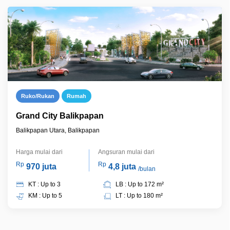
Ruko/Rukan
Rumah
Grand City Balikpapan
Balikpapan Utara, Balikpapan
Harga mulai dari
Angsuran mulai dari
Rp
Rp
970 juta
4,8 juta
/bulan
KT : Up to 3
LB : Up to 172 m²
KM : Up to 5
LT : Up to 180 m²