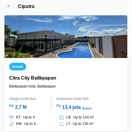
Ciputra
Rumah
Citra City Balikpapan
Balikpapan Kota, Balikpapan
Harga mulai dari
Angsuran mulai dari
Rp
Rp
2,7 M
13,4 juta
/bulan
KT : Up to 4
LB : Up to 144 m²
KM : Up to 4
LT : Up to 136 m²