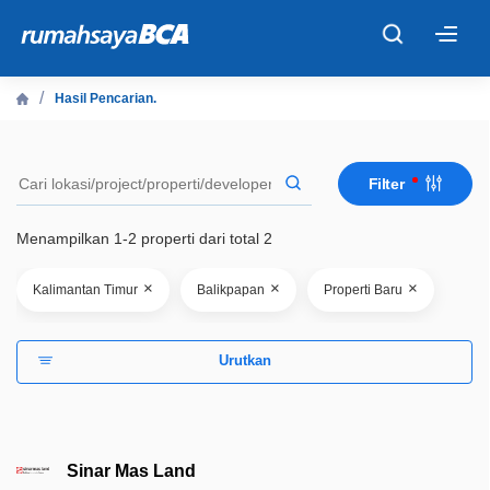
×
Hasil Pencarian.
Beranda
Filter
Cari Tahu
Menampilkan 1-2 properti dari total 2
Properti Dijual
×
×
×
Kalimantan Timur
Balikpapan
Properti Baru
Rekanan
Urutkan
Fitur Unggulan
© 2026 PT Bank Central Asia Tbk
Sinar Mas Land