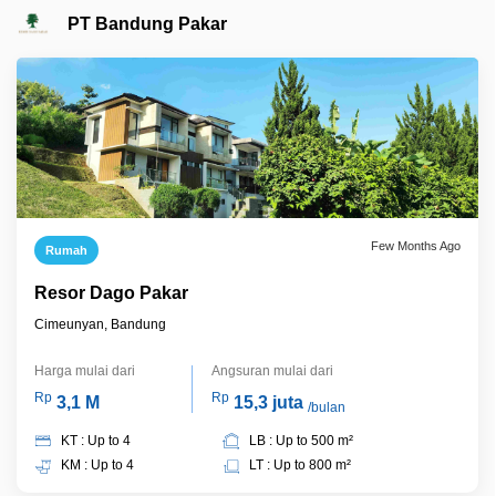
PT Bandung Pakar
Few Months Ago
Rumah
Resor Dago Pakar
Cimeunyan, Bandung
Harga mulai dari
Angsuran mulai dari
Rp
Rp
3,1 M
15,3 juta
/bulan
KT : Up to 4
LB : Up to 500 m²
KM : Up to 4
LT : Up to 800 m²