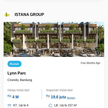
ISTANA GROUP
Few Months Ago
Rumah
Lynn Parc
Cicendo, Bandung
Harga mulai dari
Angsuran mulai dari
Rp
Rp
4 M
19,6 juta
/bulan
KT : Up to 4
LB : Up to 157 m²