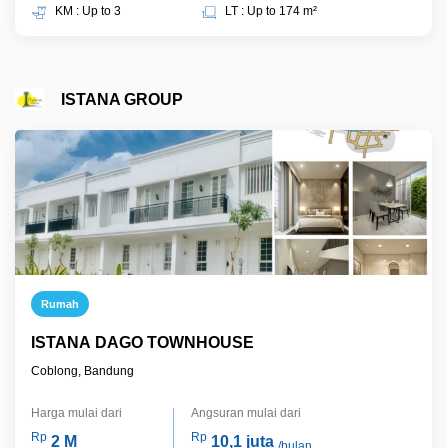
KM : Up to 3
LT : Up to 174 m²
ISTANA GROUP
Rumah
ISTANA DAGO TOWNHOUSE
Coblong, Bandung
Harga mulai dari
Angsuran mulai dari
Rp
Rp
2 M
10,1 juta
/bulan