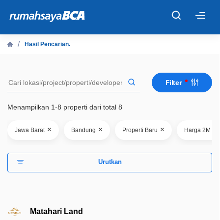
×
Hasil Pencarian.
Beranda
Filter
Cari Tahu
Menampilkan 1-8 properti dari total 8
Properti Dijual
×
×
×
Jawa Barat
Bandung
Properti Baru
Harga 2M - 
Rekanan
Urutkan
Fitur Unggulan
© 2026 PT Bank Central Asia Tbk
Matahari Land