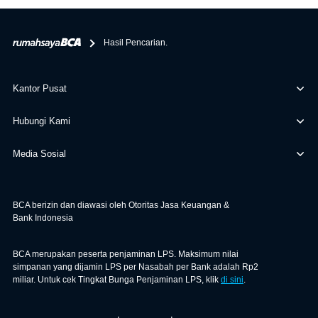
bertanggung jawab terhadap informasi yang rekanan
berikan selain yang bisa di verifikasi oleh BCA.
Hasil Pencarian.
Kantor Pusat
Hubungi Kami
Media Sosial
BCA berizin dan diawasi oleh Otoritas Jasa Keuangan &
Bank Indonesia
BCA merupakan peserta penjaminan LPS. Maksimum nilai
simpanan yang dijamin LPS per Nasabah per Bank adalah Rp2
miliar. Untuk cek Tingkat Bunga Penjaminan LPS, klik
di sini
.