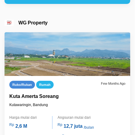
WG Property
Few Months Ago
Ruko/Rukan
Rumah
Kuta Amerta Soreang
Kutawaringin, Bandung
Harga mulai dari
Angsuran mulai dari
Rp
Rp
2,6 M
12,7 juta
/bulan