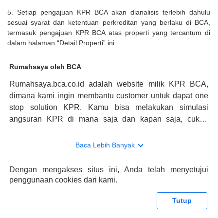
5. Setiap pengajuan KPR BCA akan dianalisis terlebih dahulu
sesuai syarat dan ketentuan perkreditan yang berlaku di BCA,
termasuk pengajuan KPR BCA atas properti yang tercantum di
dalam halaman “Detail Properti” ini
Rumahsaya oleh BCA
Rumahsaya.bca.co.id adalah website milik KPR BCA,
dimana kami ingin membantu customer untuk dapat one
stop solution KPR. Kamu bisa melakukan simulasi
angsuran KPR di mana saja dan kapan saja, cukup
kunjungi rumahsaya.bca.co.id. Jika membutuhkan
konsultasi mengenai KPR, maka ada layanan live chat
Baca Lebih Banyak
dengan Halo BCA yang siap membantu. Nah, tak hanya
memberikan keuntungan yang berlipat, persyaratan
Dengan mengakses situs ini, Anda telah menyetujui
pengajuan KPR BCA juga sangat mudah, kamu bisa cek
penggunaan cookies dari kami.
syaratnya di rumahsaya.bca.co.id. Apabila kamu bertanya
tentang properti disini BCA hanya sebagai pihak
Tutup
penghubung kamu dengan pihak lain, BCA tidak