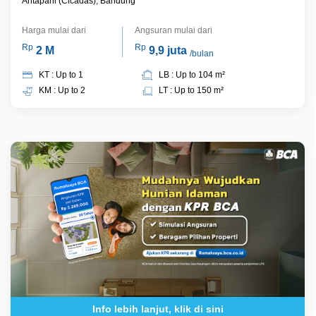
Antapani (Cicadas), Bandung
Harga mulai dari
Angsuran mulai dari
Rp
Rp
2 M
9,9 juta
/bulan
KT : Up to 1
LB : Up to 104 m²
KM : Up to 2
LT : Up to 150 m²
Info lebih lanjut, klik di sini