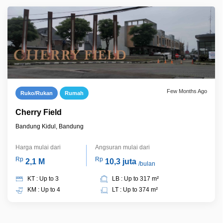
Few Months Ago
Ruko/Rukan
Rumah
Cherry Field
Bandung Kidul, Bandung
Harga mulai dari
Angsuran mulai dari
Rp
Rp
2,1 M
10,3 juta
/bulan
KT : Up to 3
LB : Up to 317 m²
KM : Up to 4
LT : Up to 374 m²