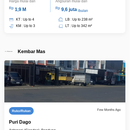
Harga mulai dari
Angsuran mulai dari
Rp
Rp
1,9 M
9,6 juta
/bulan
KT : Up to 4
LB : Up to 238 m²
KM : Up to 3
LT : Up to 342 m²
Kembar Mas
Few Months Ago
Ruko/Rukan
Puri Dago