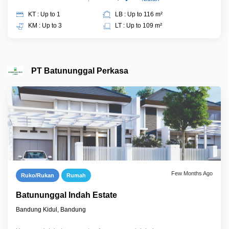
KT : Up to 1
LB : Up to 116 m²
KM : Up to 3
LT : Up to 109 m²
PT Batununggal Perkasa
Few Months Ago
Ruko/Rukan
Rumah
Batununggal Indah Estate
Bandung Kidul, Bandung