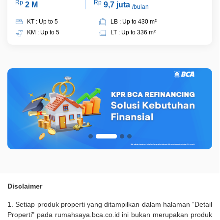
Rp
Rp
2 M
9,7 juta
/bulan
KT : Up to 5
LB : Up to 430 m²
KM : Up to 5
LT : Up to 336 m²
Disclaimer
1. Setiap produk properti yang ditampilkan dalam halaman “Detail
Properti" pada rumahsaya.bca.co.id ini bukan merupakan produk