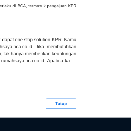
 berlaku di BCA, termasuk pengajuan KPR
 dapat one stop solution KPR. Kamu
saya.bca.co.id. Jika membutuhkan
h, tak hanya memberikan keuntungan
 rumahsaya.bca.co.id. Apabila kamu
CA tidak bertanggung jawab terhadap
Tutup