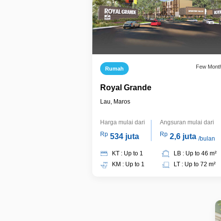
Few Mont
Rumah
Royal Grande
Lau, Maros
Harga mulai dari
Angsuran mulai dari
Rp
Rp
534 juta
2,6 juta
/bulan
KT : Up to 1
LB : Up to 46 m²
KM : Up to 1
LT : Up to 72 m²