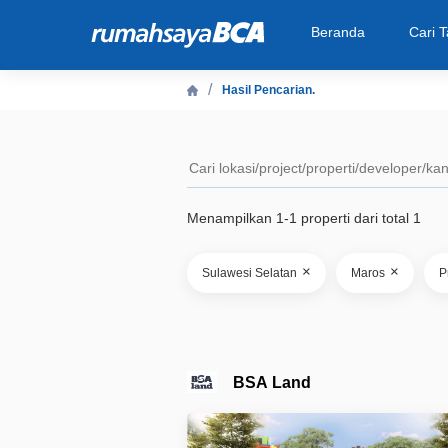
Beranda
Cari 
Hasil Pencarian.
Beranda
Cari Tahu
Menampilkan 1-1 properti dari total 1
Properti Dijual
×
×
Sulawesi Selatan
Maros
P
Rekanan
Fitur Unggulan
BSA Land
© 2026 PT Bank Central Asia Tbk