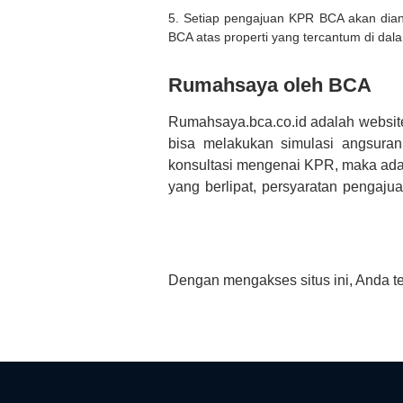
5. Setiap pengajuan KPR BCA akan diana
BCA atas properti yang tercantum di dala
Rumahsaya oleh BCA
Rumahsaya.bca.co.id adalah websit
bisa melakukan simulasi angsura
konsultasi mengenai KPR, maka ada
yang berlipat, persyaratan pengaj
bertanya tentang properti disini B
informasi yang rekanan berikan selai
Dengan mengakses situs ini, Anda t