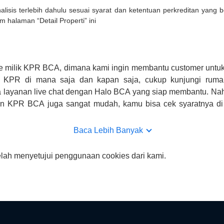
lisis terlebih dahulu sesuai syarat dan ketentuan perkreditan yang
m halaman “Detail Properti” ini
e milik KPR BCA, dimana kami ingin membantu customer untuk
n KPR di mana saja dan kapan saja, cukup kunjungi rumah
 layanan live chat dengan Halo BCA yang siap membantu. Na
uan KPR BCA juga sangat mudah, kamu bisa cek syaratnya di
CA hanya sebagai pihak penghubung kamu dengan pihak lain, B
n yang bisa di verifikasi oleh BCA.
Baca Lebih Banyak
elah menyetujui penggunaan cookies dari kami.