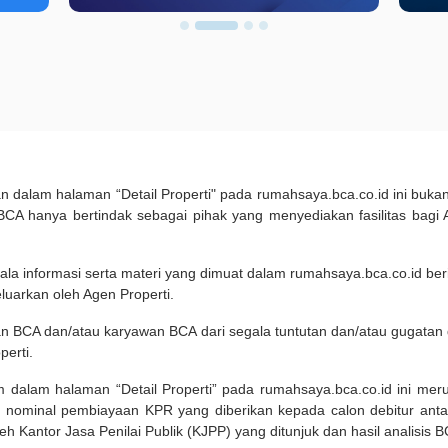
kan dalam halaman “Detail Properti" pada rumahsaya.bca.co.id ini b
A hanya bertindak sebagai pihak yang menyediakan fasilitas bagi 
ala informasi serta materi yang dimuat dalam rumahsaya.bca.co.id beri
eluarkan oleh Agen Properti.
an BCA dan/atau karyawan BCA dari segala tuntutan dan/atau gugata
perti.
m dalam halaman “Detail Properti” pada rumahsaya.bca.co.id ini me
 nominal pembiayaan KPR yang diberikan kepada calon debitur ant
leh Kantor Jasa Penilai Publik (KJPP) yang ditunjuk dan hasil analisis 